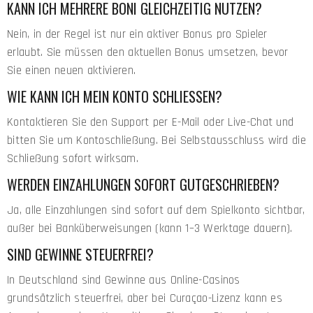
KANN ICH MEHRERE BONI GLEICHZEITIG NUTZEN?
Nein, in der Regel ist nur ein aktiver Bonus pro Spieler
erlaubt. Sie müssen den aktuellen Bonus umsetzen, bevor
Sie einen neuen aktivieren.
WIE KANN ICH MEIN KONTO SCHLIESSEN?
Kontaktieren Sie den Support per E-Mail oder Live-Chat und
bitten Sie um Kontoschließung. Bei Selbstausschluss wird die
Schließung sofort wirksam.
WERDEN EINZAHLUNGEN SOFORT GUTGESCHRIEBEN?
Ja, alle Einzahlungen sind sofort auf dem Spielkonto sichtbar,
außer bei Banküberweisungen (kann 1–3 Werktage dauern).
SIND GEWINNE STEUERFREI?
In Deutschland sind Gewinne aus Online-Casinos
grundsätzlich steuerfrei, aber bei Curaçao-Lizenz kann es