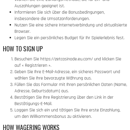
Auszahlungen geeignet ist.
Informieren Sie sich über die Bonusbedingungen,
insbesondere die Umsatzanforderungen.
Nutzen Sie eine sichere Internetverbindung und aktualisierte
Browser.
Legen Sie ein persönliches Budget für Ihr Spielerlebnis fest.
HOW TO SIGN UP
Besuchen Sie
https://zetcasinode.eu.com/
und klicken Sie
auf « Registrieren ».
Geben Sie Ihre E-Mail-Adresse, ein sicheres Passwort und
wählen Sie Ihre bevorzugte Währung aus.
Füllen Sie das Formular mit Ihren persönlichen Daten (Name,
Adresse, Geburtsdatum) aus.
Bestätigen Sie Ihre Registrierung über den Link in der
Bestätigungs-E-Mail.
Loggen Sie sich ein und tätigen Sie Ihre erste Einzahlung,
um den Willkommensbonus zu aktivieren.
HOW WAGERING WORKS