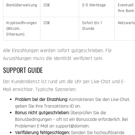
Banküberweisung
20€
3–5 Werktage
Eventuell
Ihre Bank
Kryptowährungen
20€
Sofort bis 1
Netzwerk
(Bitcoin,
Stunde
Ethereum)
Alle Einzahlungen werden sofort gutgeschrieben. Für
Auszahlungen muss die Identität verifiziert sein.
SUPPORT GUIDE
Der Kundendienst ist rund um die Uhr per Live-Chat und E-
Mail erreichbar. Typische Szenarien:
Problem bei der Einzahlung:
Kontaktieren Sie den Live-Chat,
geben Sie Ihre Transaktions-ID an.
Bonus nicht gutgeschrieben:
Überprüfen Sie die
Bonusbedingungen – oft ist ein Bonuscode erforderlich. Bei
Problemen E-Mail an support@domain.
Verifizierung fehlgeschlagen:
Senden Sie hochauflösende