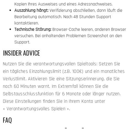
Kopien Ihres Ausweises und eines Adressnachweises.
Auszahlung hängt:
Verifizierung abschließen, dann läuft die
Bearbeitung automatisch. Nach 48 Stunden Support
kontaktieren.
Technische Störung:
Browser-Cache leeren, anderen Browser
versuchen. Bei anhaltenden Problemen Screenshot an den
Support.
INSIDER ADVICE
Nutzen Sie die verantwortungsvollen Spieltools: Setzen Sie
ein tägliches Einzahlungslimit (z.B. 100€) und ein monatliches
Verlustlimit. Aktivieren Sie eine Sitzungserinnerung, die Sie
nach 60 Minuten warnt. Im Extremfall können Sie die
Selbstausschlussfunktion für 6 Monate oder länger nutzen.
Diese Einstellungen finden Sie in Ihrem Konto unter
« Verantwortungsvolles Spielen ».
FAQ