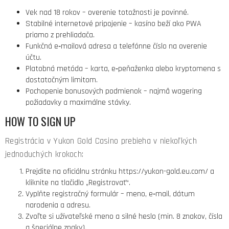
Vek nad 18 rokov – overenie totožnosti je povinné.
Stabilné internetové pripojenie – kasíno beží ako PWA
priamo z prehliadača.
Funkčná e‑mailová adresa a telefónne číslo na overenie
účtu.
Platobná metóda – karta, e‑peňaženka alebo kryptomena s
dostatočným limitom.
Pochopenie bonusových podmienok – najmä wagering
požiadavky a maximálne stávky.
HOW TO SIGN UP
Registrácia v Yukon Gold Casino prebieha v niekoľkých
jednoduchých krokoch:
Prejdite na oficiálnu stránku
https://yukon-gold.eu.com/
a
kliknite na tlačidlo „Registrovať“.
Vyplňte registračný formulár – meno, e‑mail, dátum
narodenia a adresu.
Zvoľte si užívateľské meno a silné heslo (min. 8 znakov, čísla
a špeciálne znaky).