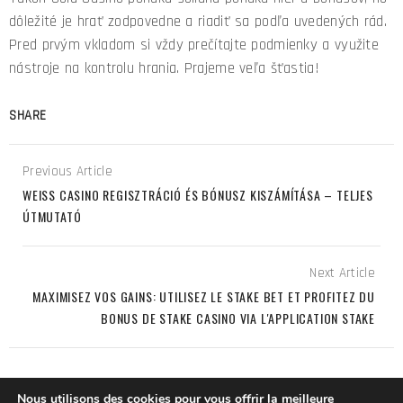
dôležité je hrať zodpovedne a riadiť sa podľa uvedených rád.
Pred prvým vkladom si vždy prečítajte podmienky a využite
nástroje na kontrolu hrania. Prajeme veľa šťastia!
SHARE
Previous Article
WEISS CASINO REGISZTRÁCIÓ ÉS BÓNUSZ KISZÁMÍTÁSA – TELJES
ÚTMUTATÓ
Next Article
MAXIMISEZ VOS GAINS: UTILISEZ LE STAKE BET ET PROFITEZ DU
BONUS DE STAKE CASINO VIA L'APPLICATION STAKE
Nous utilisons des cookies pour vous offrir la meilleure