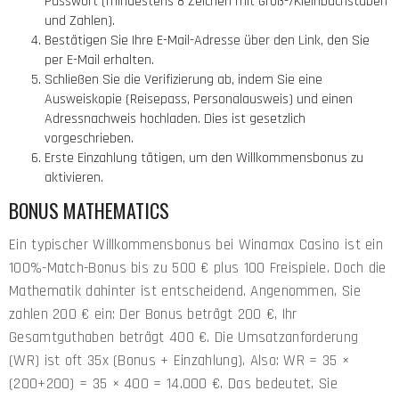
Passwort (mindestens 8 Zeichen mit Groß-/Kleinbuchstaben
und Zahlen).
Bestätigen Sie Ihre E-Mail-Adresse über den Link, den Sie
per E-Mail erhalten.
Schließen Sie die Verifizierung ab, indem Sie eine
Ausweiskopie (Reisepass, Personalausweis) und einen
Adressnachweis hochladen. Dies ist gesetzlich
vorgeschrieben.
Erste Einzahlung tätigen, um den Willkommensbonus zu
aktivieren.
BONUS MATHEMATICS
Ein typischer Willkommensbonus bei Winamax Casino ist ein
100%-Match-Bonus bis zu 500 € plus 100 Freispiele. Doch die
Mathematik dahinter ist entscheidend. Angenommen, Sie
zahlen 200 € ein: Der Bonus beträgt 200 €, Ihr
Gesamtguthaben beträgt 400 €. Die Umsatzanforderung
(WR) ist oft 35x (Bonus + Einzahlung). Also: WR = 35 ×
(200+200) = 35 × 400 = 14.000 €. Das bedeutet, Sie