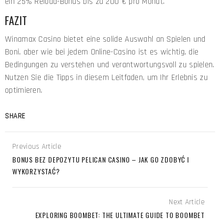
ein 25% Reload-Bonus bis zu 200 € pro Monat.
FAZIT
Winamax Casino bietet eine solide Auswahl an Spielen und
Boni, aber wie bei jedem Online-Casino ist es wichtig, die
Bedingungen zu verstehen und verantwortungsvoll zu spielen.
Nutzen Sie die Tipps in diesem Leitfaden, um Ihr Erlebnis zu
optimieren.
SHARE
Previous Article
BONUS BEZ DEPOZYTU PELICAN CASINO – JAK GO ZDOBYĆ I
WYKORZYSTAĆ?
Next Article
EXPLORING BOOMBET: THE ULTIMATE GUIDE TO BOOMBET