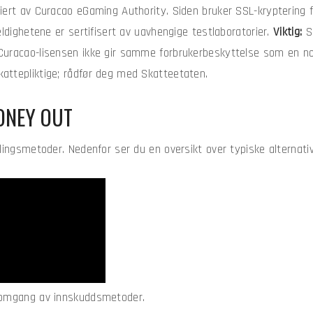
siert av Curacao eGaming Authority. Siden bruker SSL-kryptering 
feldighetene er sertifisert av uavhengige testlaboratorier.
Viktig:
So
Curacao-lisensen ikke gir samme forbrukerbeskyttelse som en nor
attepliktige; rådfør deg med Skatteetaten.
ONEY OUT
talingsmetoder. Nedenfor ser du en oversikt over typiske alternati
nnomgang av innskuddsmetoder.