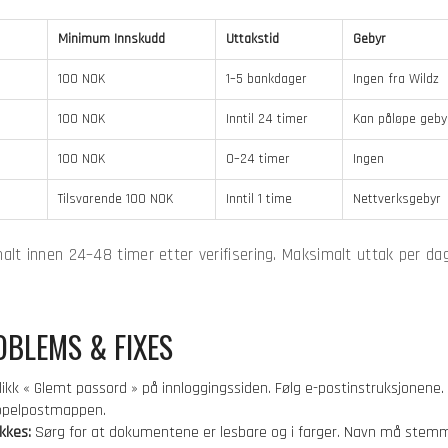
Minimum Innskudd
Uttakstid
Gebyr
100 NOK
1–5 bankdager
Ingen fra Wildz
100 NOK
Inntil 24 timer
Kan påløpe gebyr
100 NOK
0–24 timer
Ingen
Tilsvarende 100 NOK
Inntil 1 time
Nettverksgebyr
lt innen 24–48 timer etter verifisering. Maksimalt uttak per da
BLEMS & FIXES
ikk « Glemt passord » på innloggingssiden. Følg e-postinstruksjonene.
øppelpostmappen.
ykkes:
Sørg for at dokumentene er lesbare og i farger. Navn må stem