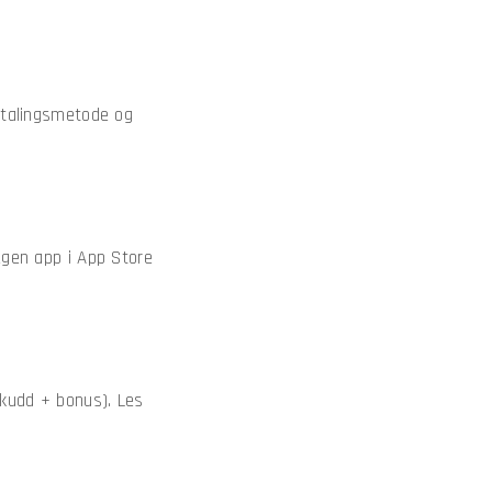
betalingsmetode og
egen app i App Store
skudd + bonus). Les