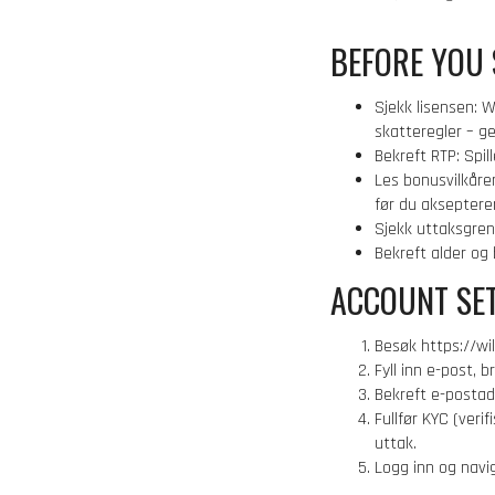
BEFORE YOU 
Sjekk lisensen: 
skatteregler – ge
Bekreft RTP: Spil
Les bonusvilkåren
før du akseptere
Sjekk uttaksgren
Bekreft alder og
ACCOUNT SE
Besøk
https://wi
Fyll inn e-post, 
Bekreft e-postad
Fullfør KYC (veri
uttak.
Logg inn og navig