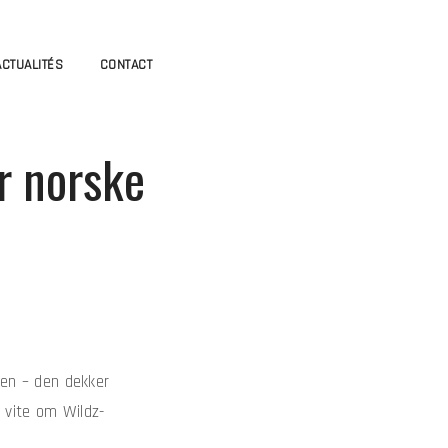
ACTUALITÉS
CONTACT
r norske
ten – den dekker
 vite om Wildz-