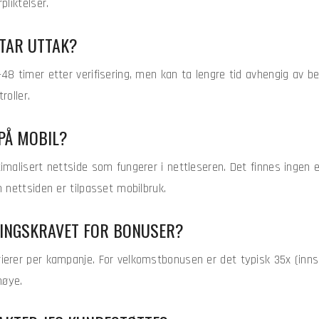
pliktelser.
 TAR UTTAK?
48 timer etter verifisering, men kan ta lengre tid avhengig av 
roller.
 PÅ MOBIL?
imalisert nettside som fungerer i nettleseren. Det finnes ingen 
n nettsiden er tilpasset mobilbruk.
INGSKRAVET FOR BONUSER?
ierer per kampanje. For velkomstbonusen er det typisk 35x (inn
nøye.