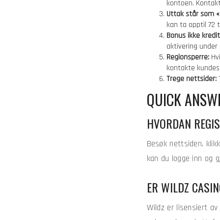
kontoen. Kontakt
Uttak står som «
kan ta opptil 72 
Bonus ikke kredit
aktivering under
Regionsperre:
Hvi
kontakte kundest
Trege nettsider:
T
QUICK ANSW
HVORDAN REGIS
Besøk nettsiden, klik
kan du logge inn og gj
ER WILDZ CASIN
Wildz er lisensiert a