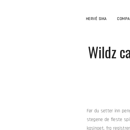
HERVÉ SIKA
COMPA
Wildz c
Før du setter inn pen
stegene de fleste spi
kasinoet, fra registr