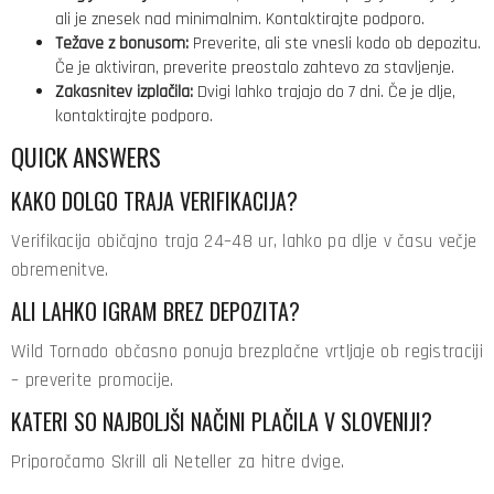
ali je znesek nad minimalnim. Kontaktirajte podporo.
Težave z bonusom:
Preverite, ali ste vnesli kodo ob depozitu.
Če je aktiviran, preverite preostalo zahtevo za stavljenje.
Zakasnitev izplačila:
Dvigi lahko trajajo do 7 dni. Če je dlje,
kontaktirajte podporo.
QUICK ANSWERS
KAKO DOLGO TRAJA VERIFIKACIJA?
Verifikacija običajno traja 24–48 ur, lahko pa dlje v času večje
obremenitve.
ALI LAHKO IGRAM BREZ DEPOZITA?
Wild Tornado občasno ponuja brezplačne vrtljaje ob registraciji
– preverite promocije.
KATERI SO NAJBOLJŠI NAČINI PLAČILA V SLOVENIJI?
Priporočamo Skrill ali Neteller za hitre dvige.