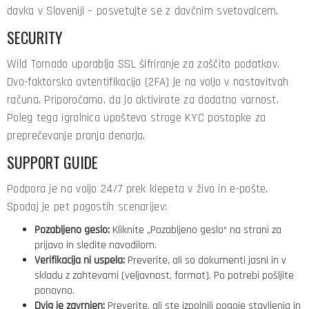
davka v Sloveniji – posvetujte se z davčnim svetovalcem.
SECURITY
Wild Tornado uporablja SSL šifriranje za zaščito podatkov.
Dvo-faktorska avtentifikacija (2FA) je na voljo v nastavitvah
računa. Priporočamo, da jo aktivirate za dodatno varnost.
Poleg tega igralnica upošteva stroge KYC postopke za
preprečevanje pranja denarja.
SUPPORT GUIDE
Podpora je na voljo 24/7 prek klepeta v živo in e-pošte.
Spodaj je pet pogostih scenarijev:
Pozabljeno geslo:
Kliknite „Pozabljeno geslo“ na strani za
prijavo in sledite navodilom.
Verifikacija ni uspela:
Preverite, ali so dokumenti jasni in v
skladu z zahtevami (veljavnost, format). Po potrebi pošljite
ponovno.
Dvig je zavrnjen:
Preverite, ali ste izpolnili pogoje stavljenja in