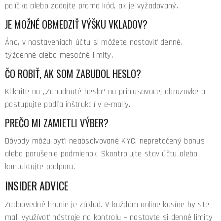
políčko alebo zadajte promo kód, ak je vyžadovaný.
JE MOŽNÉ OBMEDZIŤ VÝŠKU VKLADOV?
Áno, v nastaveniach účtu si môžete nastaviť denné,
týždenné alebo mesačné limity.
ČO ROBIŤ, AK SOM ZABUDOL HESLO?
Kliknite na „Zabudnuté heslo“ na prihlasovacej obrazovke a
postupujte podľa inštrukcií v e-maily.
PREČO MI ZAMIETLI VÝBER?
Dôvody môžu byť: neabsolvované KYC, nepretočený bonus
alebo porušenie podmienok. Skontrolujte stav účtu alebo
kontaktujte podporu.
INSIDER ADVICE
Zodpovedné hranie je základ. V každom online kasíne by ste
mali využívať nástroje na kontrolu – nastavte si denné limity