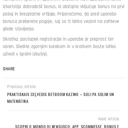
izkoristijo dobrodošli bonus, ki običajno vključuje bonus na prvi
polog in brezplačne vrtljaje. Priporočamo, da pred uporabo
bonusa preberete pogoje, saj so ti lahko vezani na zahteve
glede stavljenja.
Skratka, postopek registracije in uporabe je preprost ter
varen. Sledite zgornjim korakom in v kratkem boste lahko
uživali v igralni izkušnji.
SHARE
Previous Article
PRAKTISKAIS CEĻVEDIS BETBOOM KAZINO – SOLI PA SOLIM UN
MATEMĀTIKA
Next Article
SCOPRI IL MONDO DI NEWGIOCO: APP, SCOMMESSE, BONUS E