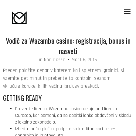
Toggl
navig
Vodič za Wazamba casino: registracija, bonus in
nasveti
in
Non classé
Mar 06, 2016
Preden položite denar v katerem koli spletnem igralnici, si
vzemite pet minut in preberite ta kontrolni seznam –
vključuje korake, ki jih večina igralcev preskoči.
GETTING READY
Preverite licenco: Wazamba casino deluje pod licenco
Curacao, kar pomeni, da so dobitki lahko obdavčeni v skladu
z lokalno zakonodajo.
Izberite način plačila: podprte so kreditne kartice, e-
denarnice in kriptovalute.