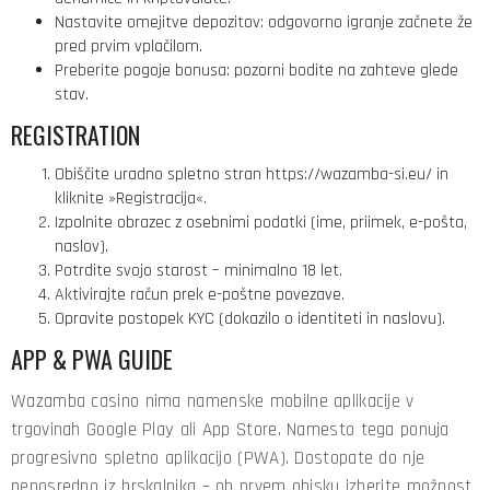
Nastavite omejitve depozitov: odgovorno igranje začnete že
pred prvim vplačilom.
Preberite pogoje bonusa: pozorni bodite na zahteve glede
stav.
REGISTRATION
Obiščite uradno spletno stran
https://wazamba-si.eu/
in
kliknite »Registracija«.
Izpolnite obrazec z osebnimi podatki (ime, priimek, e-pošta,
naslov).
Potrdite svojo starost – minimalno 18 let.
Aktivirajte račun prek e-poštne povezave.
Opravite postopek KYC (dokazilo o identiteti in naslovu).
APP & PWA GUIDE
Wazamba casino nima namenske mobilne aplikacije v
trgovinah Google Play ali App Store. Namesto tega ponuja
progresivno spletno aplikacijo (PWA). Dostopate do nje
neposredno iz brskalnika – ob prvem obisku izberite možnost