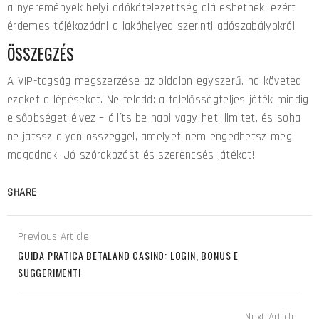
a nyeremények helyi adókötelezettség alá eshetnek, ezért
érdemes tájékozódni a lakóhelyed szerinti adószabályokról.
ÖSSZEGZÉS
A VIP-tagság megszerzése az oldalon egyszerű, ha követed
ezeket a lépéseket. Ne feledd: a felelősségteljes játék mindig
elsőbbséget élvez – állíts be napi vagy heti limitet, és soha
ne játssz olyan összeggel, amelyet nem engedhetsz meg
magadnak. Jó szórakozást és szerencsés játékot!
SHARE
Previous Article
GUIDA PRATICA BETALAND CASINO: LOGIN, BONUS E
SUGGERIMENTI
Next Article