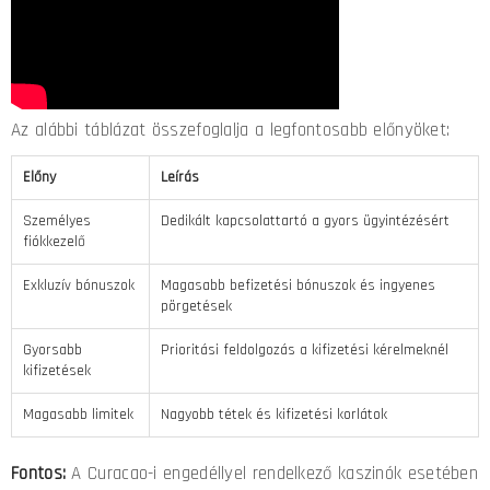
Az alábbi táblázat összefoglalja a legfontosabb előnyöket:
Előny
Leírás
Személyes
Dedikált kapcsolattartó a gyors ügyintézésért
fiókkezelő
Exkluzív bónuszok
Magasabb befizetési bónuszok és ingyenes
pörgetések
Gyorsabb
Prioritási feldolgozás a kifizetési kérelmeknél
kifizetések
Magasabb limitek
Nagyobb tétek és kifizetési korlátok
Fontos:
A Curacao-i engedéllyel rendelkező kaszinók esetében