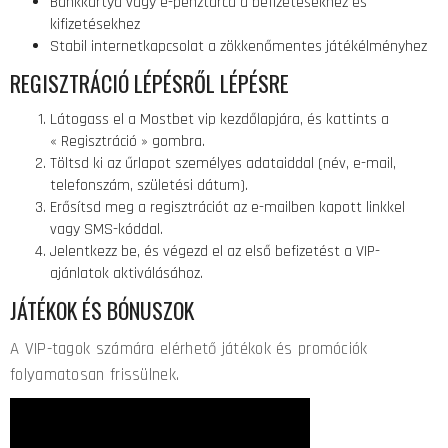
Bankkártya vagy e-pénztárca a befizetésekhez és
kifizetésekhez
Stabil internetkapcsolat a zökkenőmentes játékélményhez
REGISZTRÁCIÓ LÉPÉSRŐL LÉPÉSRE
Látogass el a
Mostbet vip
kezdőlapjára, és kattints a
« Regisztráció » gombra.
Töltsd ki az űrlapot személyes adataiddal (név, e-mail,
telefonszám, születési dátum).
Erősítsd meg a regisztrációt az e-mailben kapott linkkel
vagy SMS-kóddal.
Jelentkezz be, és végezd el az első befizetést a VIP-
ajánlatok aktiválásához.
JÁTÉKOK ÉS BÓNUSZOK
A VIP-tagok számára elérhető játékok és promóciók
folyamatosan frissülnek.