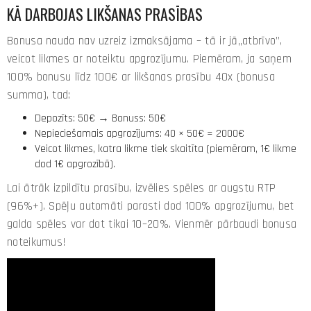
KĀ DARBOJAS LIKŠANAS PRASĪBAS
Bonusa nauda nav uzreiz izmaksājama – tā ir jā„atbrīvo”,
veicot likmes ar noteiktu apgrozījumu. Piemēram, ja saņem
100% bonusu līdz 100€ ar likšanas prasību 40x (bonusa
summa), tad:
Depozīts: 50€ → Bonuss: 50€
Nepieciešamais apgrozījums: 40 × 50€ = 2000€
Veicot likmes, katra likme tiek skaitīta (piemēram, 1€ likme
dod 1€ apgrozībā).
Lai ātrāk izpildītu prasību, izvēlies spēles ar augstu RTP
(96%+). Spēļu automāti parasti dod 100% apgrozījumu, bet
galda spēles var dot tikai 10–20%. Vienmēr pārbaudi bonusa
noteikumus!