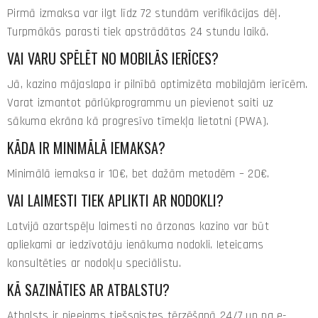
Pirmā izmaksa var ilgt līdz 72 stundām verifikācijas dēļ.
Turpmākās parasti tiek apstrādātas 24 stundu laikā.
VAI VARU SPĒLĒT NO MOBILĀS IERĪCES?
Jā, kazino mājaslapa ir pilnībā optimizēta mobilajām ierīcēm.
Varat izmantot pārlūkprogrammu un pievienot saiti uz
sākuma ekrāna kā progresīvo tīmekļa lietotni (PWA).
KĀDA IR MINIMĀLĀ IEMAKSA?
Minimālā iemaksa ir 10€, bet dažām metodēm – 20€.
VAI LAIMESTI TIEK APLIKTI AR NODOKLI?
Latvijā azartspēļu laimesti no ārzonas kazino var būt
apliekami ar iedzīvotāju ienākuma nodokli. Ieteicams
konsultēties ar nodokļu speciālistu.
KĀ SAZINĀTIES AR ATBALSTU?
Atbalsts ir pieejams tiešsaistes tērzēšanā 24/7 un pa e-