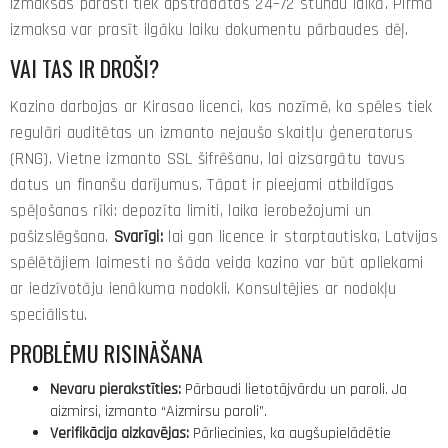
Izmaksas parasti tiek apstrādātas 24–72 stundu laikā. Pirmā
izmaksa var prasīt ilgāku laiku dokumentu pārbaudes dēļ.
VAI TAS IR DROŠI?
Kazino darbojas ar Kirasao licenci, kas nozīmē, ka spēles tiek
regulāri auditētas un izmanto nejaušo skaitļu ģeneratorus
(RNG). Vietne izmanto SSL šifrēšanu, lai aizsargātu tavus
datus un finanšu darījumus. Tāpat ir pieejami atbildīgas
spēļošanas rīki: depozīta limiti, laika ierobežojumi un
pašizslēgšana.
Svarīgi:
lai gan licence ir starptautiska, Latvijas
spēlētājiem laimesti no šāda veida kazino var būt apliekami
ar iedzīvotāju ienākuma nodokli. Konsultējies ar nodokļu
speciālistu.
PROBLĒMU RISINĀŠANA
Nevaru pierakstīties:
Pārbaudi lietotājvārdu un paroli. Ja
aizmirsi, izmanto “Aizmirsu paroli”.
Verifikācija aizkavējas:
Pārliecinies, ka augšupielādētie