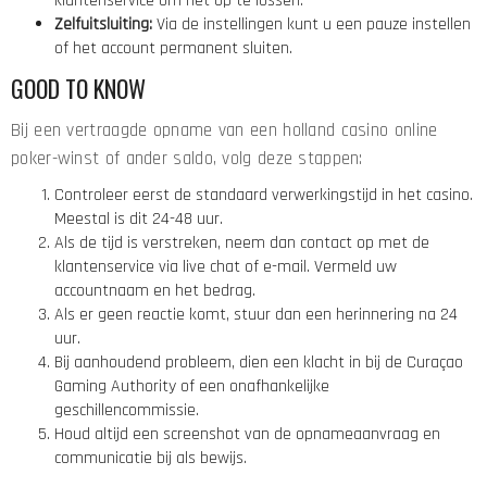
klantenservice om het op te lossen.
Zelfuitsluiting:
Via de instellingen kunt u een pauze instellen
of het account permanent sluiten.
GOOD TO KNOW
Bij een vertraagde opname van een holland casino online
poker-winst of ander saldo, volg deze stappen:
Controleer eerst de standaard verwerkingstijd in het casino.
Meestal is dit 24-48 uur.
Als de tijd is verstreken, neem dan contact op met de
klantenservice via live chat of e-mail. Vermeld uw
accountnaam en het bedrag.
Als er geen reactie komt, stuur dan een herinnering na 24
uur.
Bij aanhoudend probleem, dien een klacht in bij de Curaçao
Gaming Authority of een onafhankelijke
geschillencommissie.
Houd altijd een screenshot van de opnameaanvraag en
communicatie bij als bewijs.