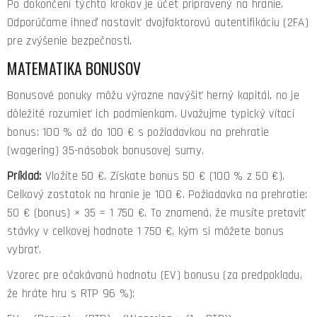
Po dokončení týchto krokov je účet pripravený na hranie.
Odporúčame ihneď nastaviť dvojfaktorovú autentifikáciu (2FA)
pre zvýšenie bezpečnosti.
MATEMATIKA BONUSOV
Bonusové ponuky môžu výrazne navýšiť herný kapitál, no je
dôležité rozumieť ich podmienkam. Uvažujme typický vítací
bonus: 100 % až do 100 € s požiadavkou na prehratie
(wagering) 35-násobok bonusovej sumy.
Príklad:
Vložíte 50 €. Získate bonus 50 € (100 % z 50 €).
Celkový zostatok na hranie je 100 €. Požiadavka na prehratie:
50 € (bonus) × 35 = 1 750 €. To znamená, že musíte pretaviť
stávky v celkovej hodnote 1 750 €, kým si môžete bonus
vybrať.
Vzorec pre očakávanú hodnotu (EV) bonusu (za predpokladu,
že hráte hru s RTP 96 %):