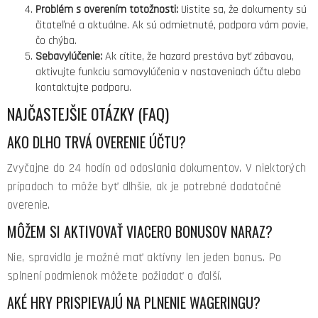
Problém s overením totožnosti:
Uistite sa, že dokumenty sú
čitateľné a aktuálne. Ak sú odmietnuté, podpora vám povie,
čo chýba.
Sebavylúčenie:
Ak cítite, že hazard prestáva byť zábavou,
aktivujte funkciu samovylúčenia v nastaveniach účtu alebo
kontaktujte podporu.
NAJČASTEJŠIE OTÁZKY (FAQ)
AKO DLHO TRVÁ OVERENIE ÚČTU?
Zvyčajne do 24 hodín od odoslania dokumentov. V niektorých
prípadoch to môže byť dlhšie, ak je potrebné dodatočné
overenie.
MÔŽEM SI AKTIVOVAŤ VIACERO BONUSOV NARAZ?
Nie, spravidla je možné mať aktívny len jeden bonus. Po
splnení podmienok môžete požiadať o ďalší.
AKÉ HRY PRISPIEVAJÚ NA PLNENIE WAGERINGU?