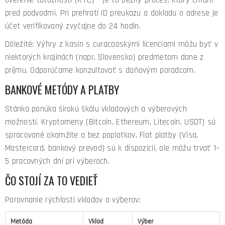
pred podvodmi. Pri prehratí ID preukazu a dokladu o adrese je
účet verifikovaný zvyčajne do 24 hodín.
Dôležité: Výhry z kasín s curacaoskými licenciami môžu byť v
niektorých krajinách (napr. Slovensko) predmetom dane z
príjmu. Odporúčame konzultovať s daňovým poradcom.
BANKOVÉ METÓDY A PLATBY
Stánka ponúka širokú škálu vkladových a výberových
možností. Kryptomeny (Bitcoin, Ethereum, Litecoin, USDT) sú
spracované okamžite a bez poplatkov. Fiat platby (Visa,
Mastercard, bankový prevod) sú k dispozícii, ale môžu trvať 1–
5 pracovných dní pri výberoch.
ČO STOJÍ ZA TO VEDIEŤ
Porovnanie rýchlosti vkladov a výberov:
Metóda
Vklad
Výber