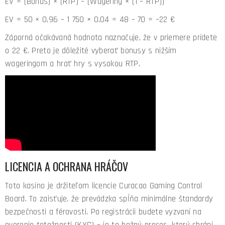
EV = (Bonus) × (RTP) – (Wagering × (1 – RTP))
EV = 50 × 0,96 – 1 750 × 0,04 = 48 – 70 = –22 €
Záporná očakávaná hodnota naznačuje, že v priemere prídete
o 22 €. Preto je dôležité vyberať bonusy s nižším
wageringom a hrať hry s vysokou RTP.
LICENCIA A OCHRANA HRÁČOV
Toto kasíno je držiteľom licencie Curacao Gaming Control
Board. To zaisťuje, že prevádzka spĺňa minimálne štandardy
bezpečnosti a férovosti. Po registrácii budete vyzvaní na
overenie totožnosti (KYC) – je to bežný proces, ktorý chráni