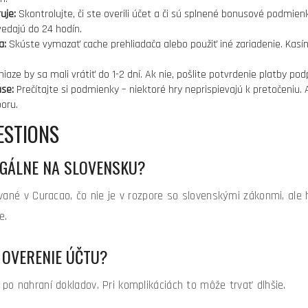
uje:
Skontrolujte, či ste overili účet a či sú splnené bonusové podmie
vedajú do 24 hodín.
a:
Skúste vymazať cache prehliadača alebo použiť iné zariadenie. Kasín
iaze by sa mali vrátiť do 1-2 dní. Ak nie, pošlite potvrdenie platby pod
se:
Prečítajte si podmienky – niektoré hry neprispievajú k pretočeniu. 
oru.
STIONS
EGÁLNE NA SLOVENSKU?
ované v Curacao, čo nie je v rozpore so slovenskými zákonmi, ale 
e.
 OVERENIE ÚČTU?
po nahraní dokladov. Pri komplikáciách to môže trvať dlhšie.