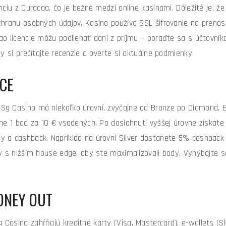
nciu z Curacaa, čo je bežné medzi online kasínami. Dôležité je, že 
chranu osobných údajov. Kasíno používa SSL šifrovanie na prenos
ao licencie môžu podliehať dani z príjmu – poraďte sa s účtovní
dy si prečítajte recenzie a overte si aktuálne podmienky.
ICE
Sg Casino má niekoľko úrovní, zvyčajne od Bronze po Diamond. 
žne 1 bod za 10 € vsadených. Po dosiahnutí vyššej úrovne získate
y a cashback. Napríklad na úrovni Silver dostanete 5% cashback 
ry s nižším house edge, aby ste maximalizovali body. Vyhýbajte 
ONEY OUT
Casino zahŕňajú kreditné karty (Visa, Mastercard), e-wallets (Skri