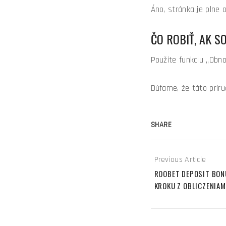
Áno, stránka je plne
ČO ROBIŤ, AK S
Použite funkciu „Obno
Dúfame, že táto prír
SHARE
Previous Article
ROOBET DEPOSIT BON
KROKU Z OBLICZENIAM