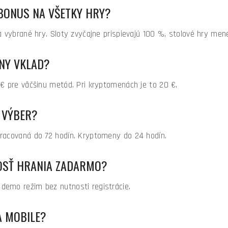
BONUS NA VŠETKY HRY?
na vybrané hry. Sloty zvyčajne prispievajú 100 %, stolové hry mene
LNY VKLAD?
 € pre väčšinu metód. Pri kryptomenách je to 20 €.
 VÝBER?
pracovaná do 72 hodín. Kryptomeny do 24 hodín.
OSŤ HRANIA ZADARMO?
demo režim bez nutnosti registrácie.
 MOBILE?