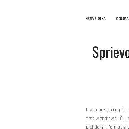
HERVÉ SIKA
COMPA
Sprievo
If you are looking for
first withdrawal. Či 
praktické informácie a