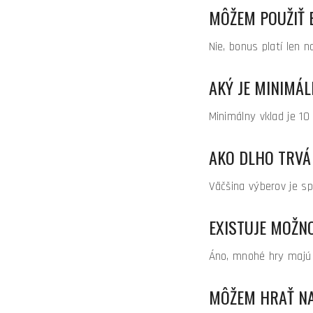
MÔŽEM POUŽIŤ 
Nie, bonus platí len 
AKÝ JE MINIMÁ
Minimálny vklad je 10
AKO DLHO TRVÁ
Väčšina výberov je s
EXISTUJE MOŽN
Áno, mnohé hry majú 
MÔŽEM HRAŤ NA