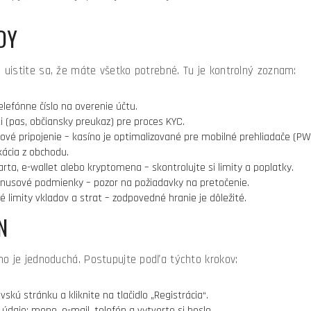
DY
uistite sa, že máte všetko potrebné. Tu je kontrolný zoznam:
elefónne číslo na overenie účtu.
i (pas, občiansky preukaz) pre proces KYC.
ové pripojenie – kasíno je optimalizované pre mobilné prehliadače (PW
ácia z obchodu.
rta, e-wallet alebo kryptomena – skontrolujte si limity a poplatky.
onusové podmienky – pozor na požiadavky na pretočenie.
 limity vkladov a strat – zodpovedné hranie je dôležité.
N
no je jednoduchá. Postupujte podľa týchto krokov:
skú stránku a kliknite na tlačidlo „Registrácia“.
údaje: meno, e-mail, telefón a vytvorte si heslo.