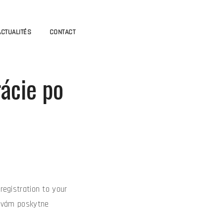
ACTUALITÉS
CONTACT
rácie po
 registration to your
ka vám poskytne