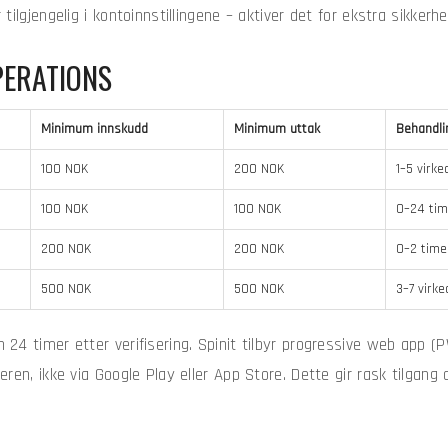
 tilgjengelig i kontoinnstillingene – aktiver det for ekstra sikkerhe
PERATIONS
Minimum innskudd
Minimum uttak
Behandli
100 NOK
200 NOK
1–5 virke
100 NOK
100 NOK
0–24 tim
200 NOK
200 NOK
0–2 time
500 NOK
500 NOK
3–7 virk
 24 timer etter verifisering. Spinit tilbyr progressive web app (
eren, ikke via Google Play eller App Store. Dette gir rask tilgang 