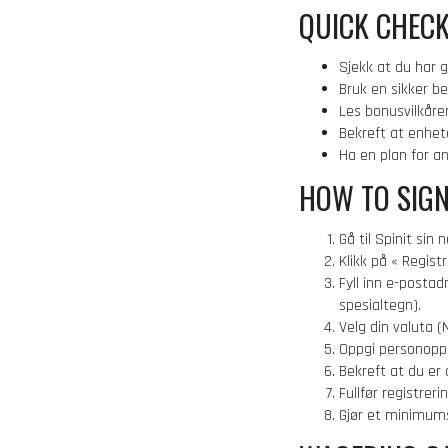
QUICK CHECK
Sjekk at du har gy
Bruk en sikker be
Les bonusvilkåre
Bekreft at enhet
Ha en plan for an
HOW TO SIGN
Gå til Spinit sin 
Klikk på « Regist
Fyll inn e-postad
spesialtegn).
Velg din valuta (
Oppgi personoppl
Bekreft at du er 
Fullfør registrer
Gjør et minimums