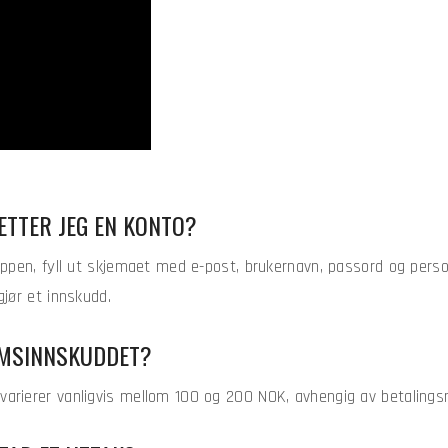
TTER JEG EN KONTO?
appen, fyll ut skjemaet med e-post, brukernavn, passord og pers
gjør et innskudd.
UMSINNSKUDDET?
arierer vanligvis mellom 100 og 200 NOK, avhengig av betaling