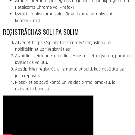
Stabils interneta pieslēgums un jaunākā pārlūkprogramma
(ieteicams Chrome vai Firefox)
Izvēlēts maksājuma veids (kredītkarte, e-maks vai
kriptovalūta)
REĢISTRĀCIJAS SOLI PA SOLIM
Atveriet
https://spinbetters.com.lv/
mājaslapu un
noklikšķiniet uz “Reģistrēties”.
Aizpildiet veidlapu – norādiet e-pastu, lietotājvārdu, paroli un
izvēlieties valūtu.
Apstipriniet reģistrāciju, izmantojot saiti, kas nosūtīta uz
jūsu e-pastu.
Piesakieties savā kontā un veiciet pirmo iemaksu, lai
aktivizētu bonusu.