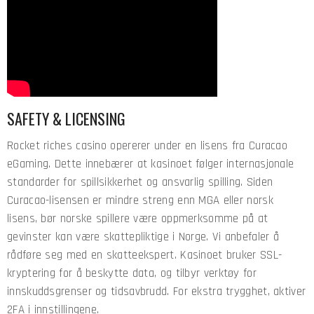
SAFETY & LICENSING
Rocket riches casino opererer under en lisens fra Curacao
eGaming. Dette innebærer at kasinoet følger internasjonale
standarder for spillsikkerhet og ansvarlig spilling. Siden
Curacao-lisensen er mindre streng enn MGA eller norsk
lisens, bør norske spillere være oppmerksomme på at
gevinster kan være skattepliktige i Norge. Vi anbefaler å
rådføre seg med en skatteekspert. Kasinoet bruker SSL-
kryptering for å beskytte data, og tilbyr verktøy for
innskuddsgrenser og tidsavbrudd. For ekstra trygghet, aktiver
2FA i innstillingene.