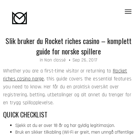
Toggl
navig
Slik bruker du Rocket riches casino – komplett
guide for norske spillere
in
Non classé
Sep 26, 2017
Whether you are a first-time visitor or returning to
Rocket
riches casino norge
, this guide covers the essential features
you need to know. Her får du en praktisk oversikt over
registrering, betting, utbetalinger og alt annet du trenger for
en trygg spillopplevelse.
QUICK CHECKLIST
Sjekk at du er over 18 år og har gyldig legitimasjon.
Bruk en sikker tilkobling (Wi-Fi er greit, men unngå offentlige