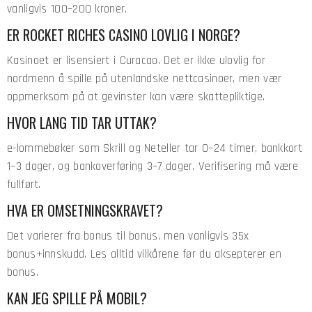
vanligvis 100–200 kroner.
ER ROCKET RICHES CASINO LOVLIG I NORGE?
Kasinoet er lisensiert i Curacao. Det er ikke ulovlig for
nordmenn å spille på utenlandske nettcasinoer, men vær
oppmerksom på at gevinster kan være skattepliktige.
HVOR LANG TID TAR UTTAK?
e-lommebøker som Skrill og Neteller tar 0–24 timer, bankkort
1–3 dager, og bankoverføring 3–7 dager. Verifisering må være
fullført.
HVA ER OMSETNINGSKRAVET?
Det varierer fra bonus til bonus, men vanligvis 35x
bonus+innskudd. Les alltid vilkårene før du aksepterer en
bonus.
KAN JEG SPILLE PÅ MOBIL?