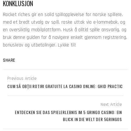
KONKLUSJON
Rocket riches gir en solid spillopplevelse for norske spillere,
med et bredt utvalg av spill, raske uttak via e-lommebok, og
en oversiktlig mobilplattform. Husk å alltid spille ansvarlig, og
bruk denne guiden for å navigere enkelt gjennom registrering,
bonuskrav og utbetalinger. Lykke til!
SHARE
Previous Article
CUM SĂ OBȚII ROTIRI GRATUITE LA CASINO ONLINE: GHID PRACTIC
Next Article
ENTDECKEN SIE DAS SPIELERLEBNIS IM 5 GRINGO CASINO: EIN
BLICK IN DIE WELT DER 5GRINGOS