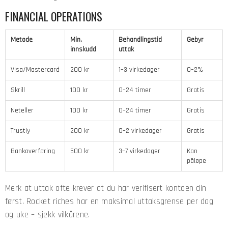
FINANCIAL OPERATIONS
Metode
Min.
Behandlingstid
Gebyr
innskudd
uttak
Visa/Mastercard
200 kr
1–3 virkedager
0–2%
Skrill
100 kr
0–24 timer
Gratis
Neteller
100 kr
0–24 timer
Gratis
Trustly
200 kr
0–2 virkedager
Gratis
Bankoverføring
500 kr
3–7 virkedager
Kan
påløpe
Merk at uttak ofte krever at du har verifisert kontoen din
først. Rocket riches har en maksimal uttaksgrense per dag
og uke – sjekk vilkårene.