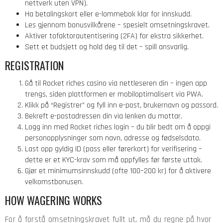
nettverk uten VPN).
Ha betalingskort eller e-lommebok klar for innskudd.
Les gjennom bonusvilkårene – spesielt omsetningskravet.
Aktiver tofaktorautentisering (2FA) for ekstra sikkerhet.
Sett et budsjett og hold deg til det – spill ansvarlig.
REGISTRATION
Gå til Rocket riches casino via nettleseren din – ingen app
trengs, siden plattformen er mobiloptimalisert via PWA.
Klikk på “Registrer” og fyll inn e-post, brukernavn og passord.
Bekreft e-postadressen din via lenken du mottar.
Logg inn med Rocket riches login – du blir bedt om å oppgi
personopplysninger som navn, adresse og fødselsdato.
Last opp gyldig ID (pass eller førerkort) for verifisering –
dette er et KYC-krav som må oppfylles før første uttak.
Gjør et minimumsinnskudd (ofte 100–200 kr) for å aktivere
velkomstbonusen.
HOW WAGERING WORKS
For å forstå omsetningskravet fullt ut, må du regne på hvor