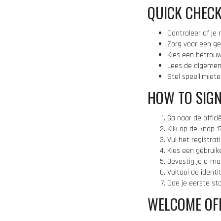
QUICK CHECK
Controleer of je
Zorg voor een ge
Kies een betrouwb
Lees de algemen
Stel speellimiet
HOW TO SIGN
Ga naar de offici
Klik op de knop ‘
Vul het registra
Kies een gebrui
Bevestig je e-mai
Voltooi de identi
Doe je eerste st
WELCOME OFF