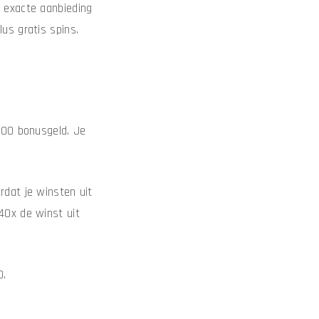
 exacte aanbieding
us gratis spins.
100 bonusgeld. Je
rdat je winsten uit
40x de winst uit
0.