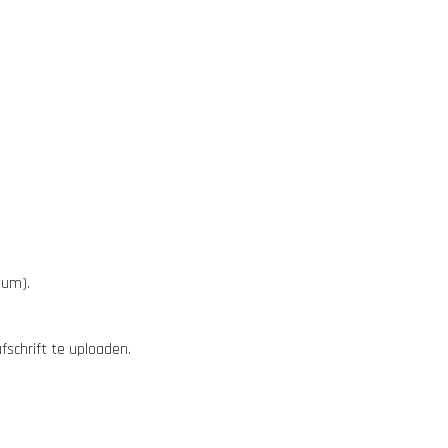
tum).
fschrift te uploaden.