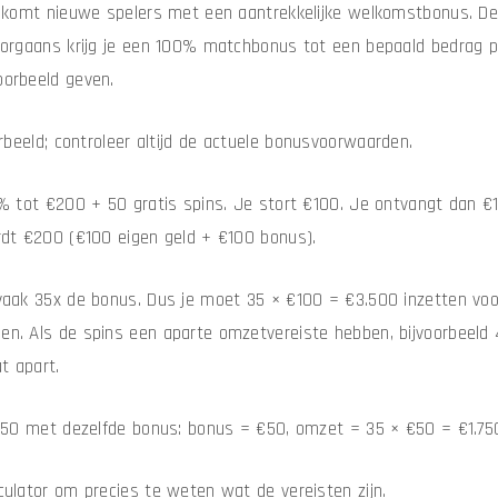
elkomt nieuwe spelers met een aantrekkelijke welkomstbonus. De
oorgaans krijg je een 100% matchbonus tot een bepaald bedrag pl
orbeeld geven.
rbeeld; controleer altijd de actuele bonusvoorwaarden.
0% tot €200 + 50 gratis spins. Je stort €100. Je ontvangt dan €
rdt €200 (€100 eigen geld + €100 bonus).
vaak 35x de bonus. Dus je moet 35 × €100 = €3.500 inzetten voo
n. Als de spins een aparte omzetvereiste hebben, bijvoorbeeld 
t apart.
 €50 met dezelfde bonus: bonus = €50, omzet = 35 × €50 = €1.75
ulator om precies te weten wat de vereisten zijn.