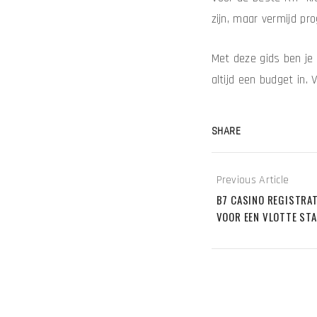
zijn, maar vermijd pro
Met deze gids ben je 
altijd een budget in. 
SHARE
Previous Article
B7 CASINO REGISTRAT
VOOR EEN VLOTTE ST