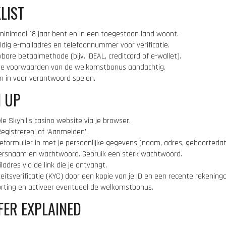
LIST
 minimaal 18 jaar bent en in een toegestaan land woont.
ldig e-mailadres en telefoonnummer voor verificatie.
are betaalmethode (bijv. iDEAL, creditcard of e-wallet).
e voorwaarden van de welkomstbonus aandachtig.
en in voor verantwoord spelen.
 UP
ële Skyhills casino website via je browser.
Registreren’ of ‘Aanmelden’.
tieformulier in met je persoonlijke gegevens (naam, adres, geboorteda
kersnaam en wachtwoord. Gebruik een sterk wachtwoord.
ladres via de link die je ontvangt.
teitsverificatie (KYC) door een kopie van je ID en een recente rekeninga
orting en activeer eventueel de welkomstbonus.
ER EXPLAINED