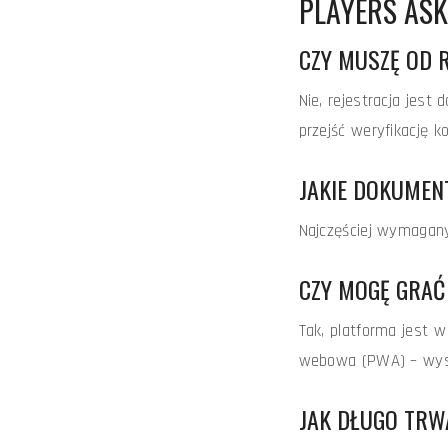
PLAYERS ASK
CZY MUSZĘ OD 
Nie, rejestracja jes
przejść weryfikację k
JAKIE DOKUMEN
Najczęściej wymagany
CZY MOGĘ GRAĆ
Tak, platforma jest w
webowa (PWA) – wyst
JAK DŁUGO TRW