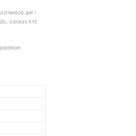
czciwością gier i
SSL, a proces KYC
 podatkom