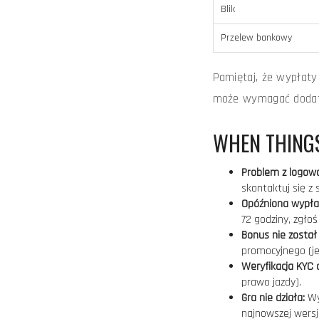
Blik
Przelew bankowy
Pamiętaj, że wypłat
może wymagać dodatk
WHEN THING
Problem z logow
skontaktuj się z
Opóźniona wypła
72 godziny, zgłoś
Bonus nie został
promocyjnego (je
Weryfikacja KYC 
prawo jazdy).
Gra nie działa:
Wyc
najnowszej wersji