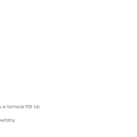
u w formacie PDF lub
witalny.