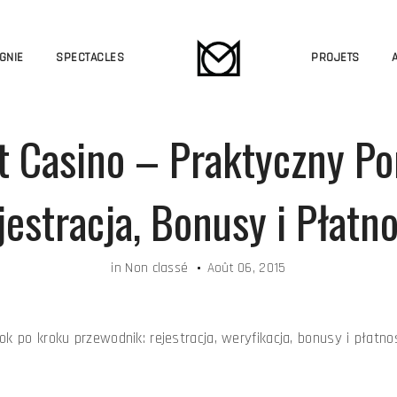
GNIE
SPECTACLES
PROJETS
 Casino – Praktyczny Po
jestracja, Bonusy i Płatno
in
Non classé
Août 06, 2015
rok po kroku przewodnik: rejestracja, weryfikacja, bonusy i płatn