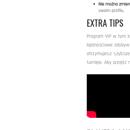
Nie można zmieni
swoim profilu.
EXTRA TIPS
Program VIP w tym ka
lojalnościowe zdobyw
otrzymujesz: szybsze
turnieje. Aby przejś