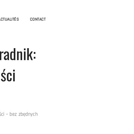
ACTUALITÉS
CONTACT
radnik:
ści
ości – bez zbędnych