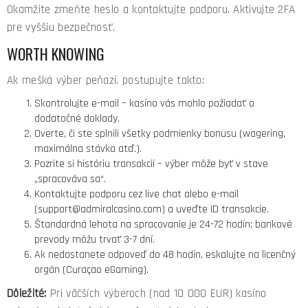
Okamžite zmeňte heslo a kontaktujte podporu. Aktivujte 2FA
pre vyššiu bezpečnosť.
WORTH KNOWING
Ak mešká výber peňazí, postupujte takto:
Skontrolujte e-mail – kasíno vás mohlo požiadať o
dodatočné doklady.
Overte, či ste splnili všetky podmienky bonusu (wagering,
maximálna stávka atď.).
Pozrite si históriu transakcií – výber môže byť v stave
„spracováva sa“.
Kontaktujte podporu cez live chat alebo e-mail
(support@admiralcasino.com) a uveďte ID transakcie.
Štandardná lehota na spracovanie je 24-72 hodín; bankové
prevody môžu trvať 3-7 dní.
Ak nedostanete odpoveď do 48 hodín, eskalujte na licenčný
orgán (Curaçao eGaming).
Dôležité:
Pri väčších výberoch (nad 10 000 EUR) kasíno