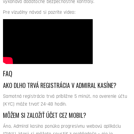
vykonáva dodatočné bezpečnostné kontroly.
Pre vizuálny návod si pozrite video:
FAQ
AKO DLHO TRVÁ REGISTRÁCIA V ADMIRAL KASÍNE?
Samotná registrácia trvá približne 5 minút, no overenie účtu
(KYC) môže trvať 24-48 hodín.
MÔŽEM SI ZALOŽIŤ ÚČET CEZ MOBIL?
Áno, Admiral kasíno ponúka progresívnu webovú aplikáciu
(PWA), ktorú si môžete spustiť z prehliadača – nie je