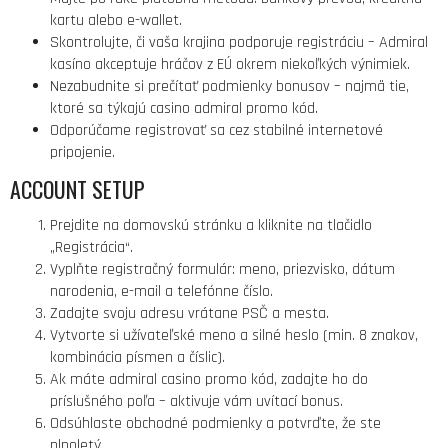
kartu alebo e-wallet.
Skontrolujte, či vaša krajina podporuje registráciu – Admiral
kasíno akceptuje hráčov z EÚ okrem niekoľkých výnimiek.
Nezabudnite si prečítať podmienky bonusov – najmä tie,
ktoré sa týkajú casino admiral promo kód.
Odporúčame registrovať sa cez stabilné internetové
pripojenie.
ACCOUNT SETUP
Prejdite na domovskú stránku a kliknite na tlačidlo
„Registrácia“.
Vyplňte registračný formulár: meno, priezvisko, dátum
narodenia, e-mail a telefónne číslo.
Zadajte svoju adresu vrátane PSČ a mesta.
Vytvorte si užívateľské meno a silné heslo (min. 8 znakov,
kombinácia písmen a číslic).
Ak máte admiral casino promo kód, zadajte ho do
príslušného poľa – aktivuje vám uvítací bonus.
Odsúhlaste obchodné podmienky a potvrďte, že ste
plnoletý.