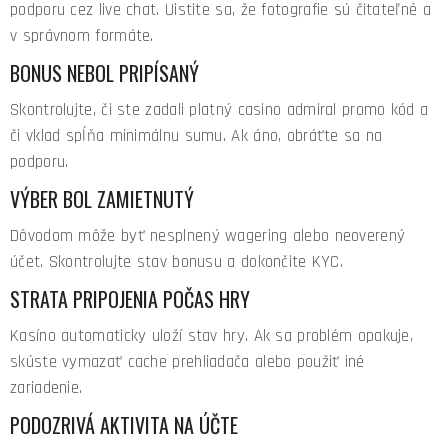
podporu cez live chat. Uistite sa, že fotografie sú čitateľné a
v správnom formáte.
BONUS NEBOL PRIPÍSANÝ
Skontrolujte, či ste zadali platný casino admiral promo kód a
či vklad spĺňa minimálnu sumu. Ak áno, obráťte sa na
podporu.
VÝBER BOL ZAMIETNUTÝ
Dôvodom môže byť nesplnený wagering alebo neoverený
účet. Skontrolujte stav bonusu a dokončite KYC.
STRATA PRIPOJENIA POČAS HRY
Kasíno automaticky uloží stav hry. Ak sa problém opakuje,
skúste vymazať cache prehliadača alebo použiť iné
zariadenie.
PODOZRIVÁ AKTIVITA NA ÚČTE