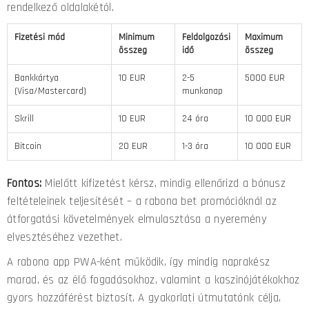
rendelkező oldalakétól.
Fizetési mód
Minimum
Feldolgozási
Maximum
összeg
idő
összeg
Bankkártya
10 EUR
2-5
5000 EUR
(Visa/Mastercard)
munkanap
Skrill
10 EUR
24 óra
10 000 EUR
Bitcoin
20 EUR
1-3 óra
10 000 EUR
Fontos:
Mielőtt kifizetést kérsz, mindig ellenőrizd a bónusz
feltételeinek teljesítését – a rabona bet promócióknál az
átforgatási követelmények elmulasztása a nyeremény
elvesztéséhez vezethet.
A rabona app PWA-ként működik, így mindig naprakész
marad, és az élő fogadásokhoz, valamint a kaszinójátékokhoz
gyors hozzáférést biztosít. A gyakorlati útmutatónk célja,