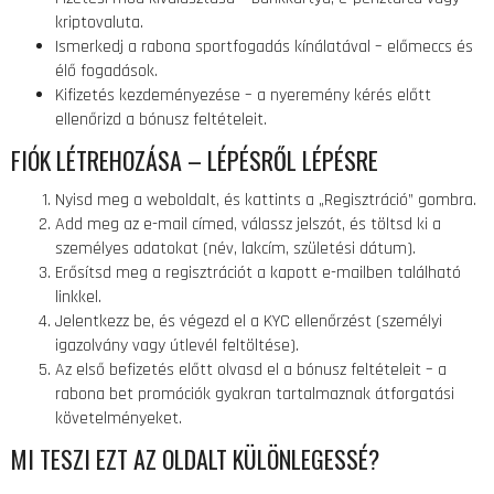
kriptovaluta.
Ismerkedj a rabona sportfogadás kínálatával – előmeccs és
élő fogadások.
Kifizetés kezdeményezése – a nyeremény kérés előtt
ellenőrizd a bónusz feltételeit.
FIÓK LÉTREHOZÁSA – LÉPÉSRŐL LÉPÉSRE
Nyisd meg a weboldalt, és kattints a „Regisztráció” gombra.
Add meg az e-mail címed, válassz jelszót, és töltsd ki a
személyes adatokat (név, lakcím, születési dátum).
Erősítsd meg a regisztrációt a kapott e-mailben található
linkkel.
Jelentkezz be, és végezd el a KYC ellenőrzést (személyi
igazolvány vagy útlevél feltöltése).
Az első befizetés előtt olvasd el a bónusz feltételeit – a
rabona bet promóciók gyakran tartalmaznak átforgatási
követelményeket.
MI TESZI EZT AZ OLDALT KÜLÖNLEGESSÉ?