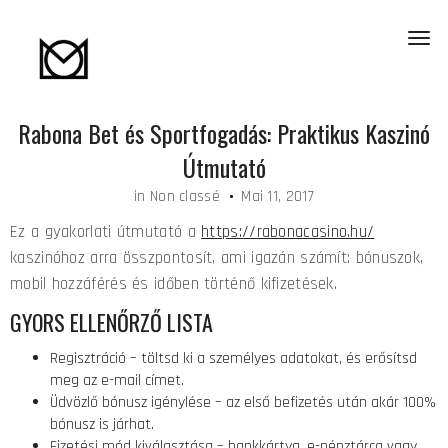
Toggl
navig
Rabona Bet és Sportfogadás: Praktikus Kaszinó
Útmutató
in
Non classé
Mai 11, 2017
Ez a gyakorlati útmutató a
https://rabonacasino.hu/
kaszinóhoz arra összpontosít, ami igazán számít: bónuszok,
mobil hozzáférés és időben történő kifizetések.
GYORS ELLENŐRZŐ LISTA
Regisztráció – töltsd ki a személyes adatokat, és erősítsd
meg az e-mail címet.
Üdvözlő bónusz igénylése – az első befizetés után akár 100%
bónusz is járhat.
Fizetési mód kiválasztása – bankkártya, e-pénztárca vagy