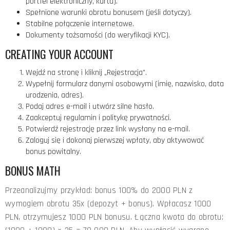
portfel elektroniczny, karta).
Spełnione warunki obrotu bonusem (jeśli dotyczy).
Stabilne połączenie internetowe.
Dokumenty tożsamości (do weryfikacji KYC).
CREATING YOUR ACCOUNT
Wejdź na stronę i kliknij „Rejestracja”.
Wypełnij formularz danymi osobowymi (imię, nazwisko, data
urodzenia, adres).
Podaj adres e-mail i utwórz silne hasło.
Zaakceptuj regulamin i politykę prywatności.
Potwierdź rejestrację przez link wysłany na e-mail.
Zaloguj się i dokonaj pierwszej wpłaty, aby aktywować
bonus powitalny.
BONUS MATH
Przeanalizujmy przykład: bonus 100% do 2000 PLN z
wymogiem obrotu 35x (depozyt + bonus). Wpłacasz 1000
PLN, otrzymujesz 1000 PLN bonusu. Łączna kwota do obrotu: