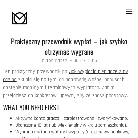
Toggl
navig
Praktyczny przewodnik wypłat – jak szybko
otrzymać wygrane
in
Non classé
Juil 17, 2016
Ten praktyczny przewodnik po
Jak wyplacic pieniadze z nv
casino
skupia się na tym, co naprawdę ważne: bonusach,
dostępie mobilnym i terminowych wypłatach. Zanim
przejdziesz do konkretów, upewnij się, że znasz podstawy.
WHAT YOU NEED FIRST
Aktywne konto gracza – zarejestrowane i zweryfikowane.
Ukończone 18 lat (lub wiek legalny w kraju zamieszkania).
Wybrana metoda wpłaty i wypłaty (np. przelew bankowy,