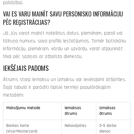
palīdzībai.
VAI ES VARU MAINĪT SAVU PERSONISKO INFORMĀCIJU
PĒC REĢISTRĀCIJAS?
Jā, jūs varat mainīt noteiktus datus, piemēram, paroli vai
tālruņa numuru, sava profila iestatījumos. Tomēr būtiskāku
informāciju, piemēram, vārdu un uzvārdu, varat atjaunināt
tikai pēc saziņas ar atbalsta dienestu.
IEKŠĒJAIS PADOMS
Ātrums starp iemaksu un izmaksu var ievērojami atšķirties.
Šajā tabulā ir parādīti tipiski termiņi populārākajām
metodēm:
Maksājumu metode
Iemaksas
Izmaksas
ātrums
ātrums
Bankas karte
Nekavējoties
3–5 darba
(Visa/Mastercard)
dienas