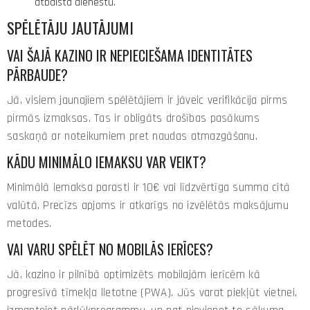
atbalsta dienestu.
SPĒLĒTĀJU JAUTĀJUMI
VAI ŠAJĀ KAZINO IR NEPIECIEŠAMA IDENTITĀTES
PĀRBAUDE?
Jā, visiem jaunajiem spēlētājiem ir jāveic verifikācija pirms
pirmās izmaksas. Tas ir obligāts drošības pasākums
saskaņā ar noteikumiem pret naudas atmazgāšanu.
KĀDU MINIMĀLO IEMAKSU VAR VEIKT?
Minimālā iemaksa parasti ir 10€ vai līdzvērtīga summa citā
valūtā. Precīzs apjoms ir atkarīgs no izvēlētās maksājumu
metodes.
VAI VARU SPĒLĒT NO MOBILĀS IERĪCES?
Jā, kazino ir pilnībā optimizēts mobilajām ierīcēm kā
progresīvā tīmekļa lietotne (PWA). Jūs varat piekļūt vietnei,