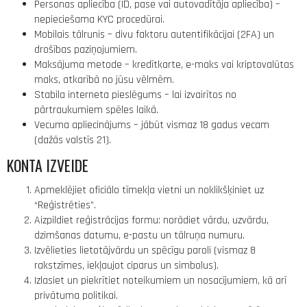
Personas apliecība (ID, pase vai autovadītāja apliecība) –
nepieciešama KYC procedūrai.
Mobilais tālrunis – divu faktoru autentifikācijai (2FA) un
drošības paziņojumiem.
Maksājuma metode – kredītkarte, e-maks vai kriptovalūtas
maks, atkarībā no jūsu vēlmēm.
Stabila interneta pieslēgums – lai izvairītos no
pārtraukumiem spēles laikā.
Vecuma apliecinājums – jābūt vismaz 18 gadus vecam
(dažās valstīs 21).
KONTA IZVEIDE
Apmeklējiet oficiālo tīmekļa vietni un noklikšķiniet uz
“Reģistrēties”.
Aizpildiet reģistrācijas formu: norādiet vārdu, uzvārdu,
dzimšanas datumu, e-pastu un tālruņa numuru.
Izvēlieties lietotājvārdu un spēcīgu paroli (vismaz 8
rakstzīmes, iekļaujot ciparus un simbolus).
Izlasiet un piekrītiet noteikumiem un nosacījumiem, kā arī
privātuma politikai.