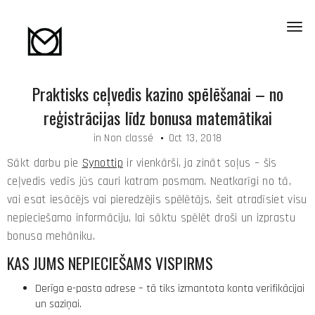
Toggl
navig
Praktisks ceļvedis kazino spēlēšanai – no
reģistrācijas līdz bonusa matemātikai
in
Non classé
Oct 13, 2018
Sākt darbu pie
Synottip
ir vienkārši, ja zināt soļus – šis
ceļvedis vedīs jūs cauri katram posmam. Neatkarīgi no tā,
vai esat iesācējs vai pieredzējis spēlētājs, šeit atradīsiet visu
nepieciešamo informāciju, lai sāktu spēlēt droši un izprastu
bonusa mehāniku.
KAS JUMS NEPIECIEŠAMS VISPIRMS
Derīga e-pasta adrese – tā tiks izmantota konta verifikācijai
un saziņai.