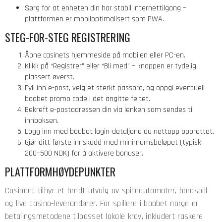
Sørg for at enheten din har stabil internettilgang –
plattformen er mobiloptimalisert som PWA.
STEG-FOR-STEG REGISTRERING
Åpne casinets hjemmeside på mobilen eller PC-en.
Klikk på “Registrer” eller “Bli med” – knappen er tydelig
plassert øverst.
Fyll inn e-post, velg et sterkt passord, og oppgi eventuell
boabet promo code i det angitte feltet.
Bekreft e-postadressen din via lenken som sendes til
innboksen.
Logg inn med boabet login-detaljene du nettopp opprettet.
Gjør ditt første innskudd med minimumsbeløpet (typisk
200–500 NOK) for å aktivere bonuser.
PLATTFORMHØYDEPUNKTER
Casinoet tilbyr et bredt utvalg av spilleautomater, bordspill
og live casino-leverandører. For spillere i boabet norge er
betalingsmetodene tilpasset lokale krav, inkludert raskere