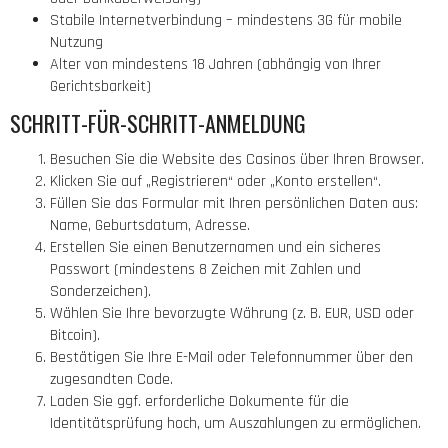
Stabile Internetverbindung – mindestens 3G für mobile
Nutzung
Alter von mindestens 18 Jahren (abhängig von Ihrer
Gerichtsbarkeit)
SCHRITT-FÜR-SCHRITT-ANMELDUNG
Besuchen Sie die Website des Casinos über Ihren Browser.
Klicken Sie auf „Registrieren“ oder „Konto erstellen“.
Füllen Sie das Formular mit Ihren persönlichen Daten aus:
Name, Geburtsdatum, Adresse.
Erstellen Sie einen Benutzernamen und ein sicheres
Passwort (mindestens 8 Zeichen mit Zahlen und
Sonderzeichen).
Wählen Sie Ihre bevorzugte Währung (z. B. EUR, USD oder
Bitcoin).
Bestätigen Sie Ihre E-Mail oder Telefonnummer über den
zugesandten Code.
Laden Sie ggf. erforderliche Dokumente für die
Identitätsprüfung hoch, um Auszahlungen zu ermöglichen.