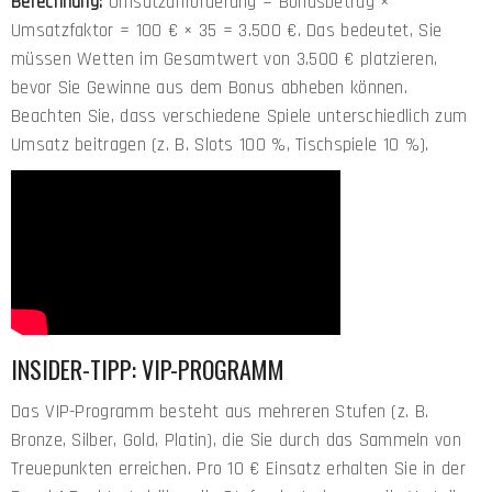
Berechnung:
Umsatzanforderung = Bonusbetrag ×
Umsatzfaktor = 100 € × 35 = 3.500 €. Das bedeutet, Sie
müssen Wetten im Gesamtwert von 3.500 € platzieren,
bevor Sie Gewinne aus dem Bonus abheben können.
Beachten Sie, dass verschiedene Spiele unterschiedlich zum
Umsatz beitragen (z. B. Slots 100 %, Tischspiele 10 %).
INSIDER-TIPP: VIP-PROGRAMM
Das VIP-Programm besteht aus mehreren Stufen (z. B.
Bronze, Silber, Gold, Platin), die Sie durch das Sammeln von
Treuepunkten erreichen. Pro 10 € Einsatz erhalten Sie in der