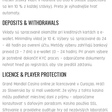
sa len 10 % z každej stávky). Preto je výhodnejšie hrať
automaty.
DEPOSITS & WITHDRAWALS
Vklady sú spracované okamžite pri kreditných kartách a e-
wallet. Minimálny vklad je 10 €. Výbery sú spracované do 24
– 48 hodín po overení účtu. Metódy výberu zahŕňajú bankový
prevod (3 – 7 dní) a e-wallet (0 – 24 hodín). Pri prvom výbere
je potrebné dokončiť KYC proces – odporúčame dokumenty
nahrať hneď po registrácii, aby ste predišli zdržaniu.
LICENCE & PLAYER PROTECTION
Grand Mondial Casino online je licencované v Curaçaa. Hráči
zo Slovenska by si mali uvedomiť, že výhry z tohto kasína
môžu podliehať miestnej dani z príjmu – odporúčame
konzultovať s daňovým poradcom. Kasíno používa SSL
šifrovanie a pravidelne audituje hry od nezávislých laboratórií.