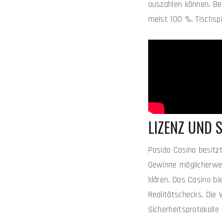
auszahlen können. Bea
meist 100 %, Tischspi
LIZENZ UND 
Posido Casino besitz
Gewinne möglicherwei
klären. Das Casino bi
Realitätschecks. Die
Sicherheitsprotokolle