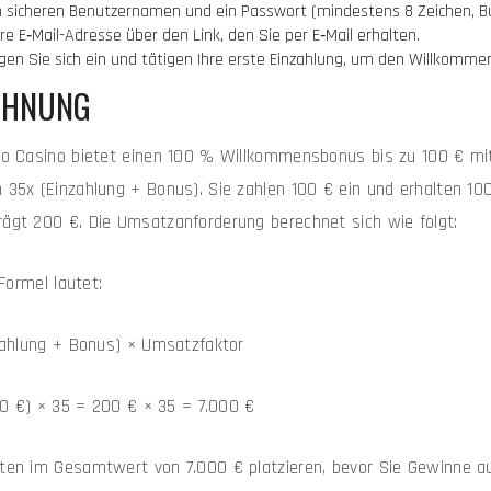
 sicheren Benutzernamen und ein Passwort (mindestens 8 Zeichen, B
re E‑Mail-Adresse über den Link, den Sie per E‑Mail erhalten.
gen Sie sich ein und tätigen Ihre erste Einzahlung, um den Willkommen
CHNUNG
o Casino bietet einen 100 % Willkommensbonus bis zu 100 € mit
35x (Einzahlung + Bonus). Sie zahlen 100 € ein und erhalten 100
gt 200 €. Die Umsatzanforderung berechnet sich wie folgt:
Formel lautet:
zahlung + Bonus) × Umsatzfaktor
00 €) × 35 = 200 € × 35 = 7.000 €
ten im Gesamtwert von 7.000 € platzieren, bevor Sie Gewinne 