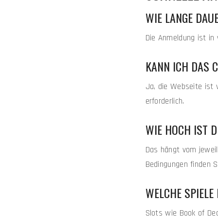
WIE LANGE DAUE
Die Anmeldung ist in 
KANN ICH DAS 
Ja, die Webseite ist 
erforderlich.
WIE HOCH IST 
Das hängt vom jeweil
Bedingungen finden S
WELCHE SPIELE
Slots wie Book of De