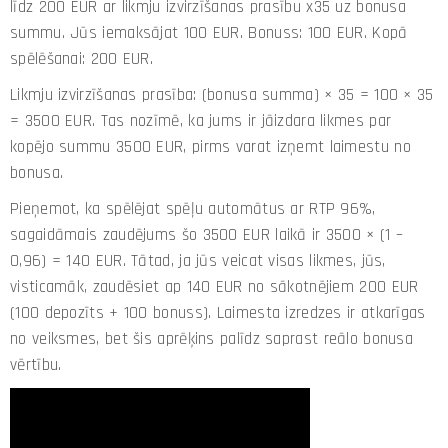
līdz 200 EUR ar likmju izvirzīšanas prasību x35 uz bonusa
summu. Jūs iemaksājat 100 EUR. Bonuss: 100 EUR. Kopā
spēlēšanai: 200 EUR.
Likmju izvirzīšanas prasība: (bonusa summa) × 35 = 100 × 35
= 3500 EUR. Tas nozīmē, ka jums ir jāizdara likmes par
kopējo summu 3500 EUR, pirms varat izņemt laimestu no
bonusa.
Pieņemot, ka spēlējat spēļu automātus ar RTP 96%,
sagaidāmais zaudējums šo 3500 EUR laikā ir 3500 × (1 –
0,96) = 140 EUR. Tātad, ja jūs veicat visas likmes, jūs,
visticamāk, zaudēsiet ap 140 EUR no sākotnējiem 200 EUR
(100 depozīts + 100 bonuss). Laimesta izredzes ir atkarīgas
no veiksmes, bet šis aprēķins palīdz saprast reālo bonusa
vērtību.