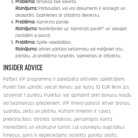
Problēma:
Izmaksa tiek kavēta.
Risinājums:
Pārbaudiet, vai visi dokumenti ir iesniegti un
akceptēti. Sazinieties ar atbalsta dienestu.
Problēma:
Aizmirsta parole.
Risinājums:
Noklikšķiniet uz ‘Aizmirsāt paroli?’ un sekojiet
norādēm e-pastā.
Problēma:
Spēle neielādējas.
Risinājums:
Iztīriet pārlūka kešatmiņu vai mēģiniet citu
pārlūku. Ja problēma turpinās, sazinieties ar atbalstu.
INSIDER ADVICE
Pafbet VIP programma ir paredzēta aktīviem spēlētājiem.
Punkti tiek uzkrāti, veicot likmes: par katru 10 EUR likmi jūs
saņemat 1 punktu. Punktus var apmainīt pret bonusu naudu
vai bezmaksas griezieniem. VIP līmeņi parasti ietver bronzu,
sudrabu, zeltu un platīnu. Katram līmenim ir savas
priekšrocības: ātrākas izmaksas, personīgais konta
menedžeris un ekskluzīvi turnīri. Lai sasniegtu augstākus
līmeņus, jums ir nepieciešams noteikts punktu skaits,