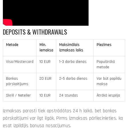
DEPOSITS & WITHDRAWALS
Metode
Min.
Maksimālais
Piezīmes
iemaksa
izmaksas laiks
Visa/Mastercard
10 EUR
1–3 darba dienas
Populārākā
metode
Bankas
20 EUR
2–5 darba dienas
Var būt papildu
pārskaitījums
maksa
Skrill / Neteller
10 EUR
24 stundas
Ātrākā iespēja
Izmaksas parasti tiek apstrādātas 24 h laikā, bet bankas
pārskaitījumi var ilgt ilgāk. Pirms izmaksas pārliecinieties, ka
esat izpildījis bonusa nosacījumus.