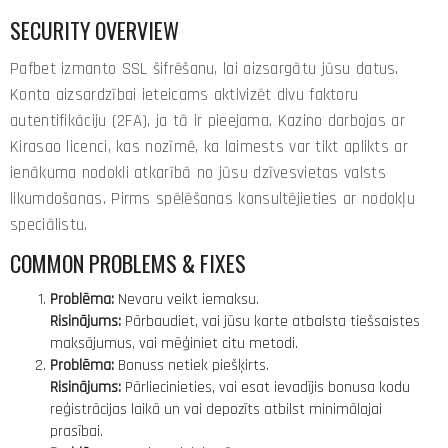
SECURITY OVERVIEW
Pafbet izmanto SSL šifrēšanu, lai aizsargātu jūsu datus.
Konta aizsardzībai ieteicams aktivizēt divu faktoru
autentifikāciju (2FA), ja tā ir pieejama. Kazino darbojas ar
Kirasao licenci, kas nozīmē, ka laimests var tikt aplikts ar
ienākuma nodokli atkarībā no jūsu dzīvesvietas valsts
likumdošanas. Pirms spēlēšanas konsultējieties ar nodokļu
speciālistu.
COMMON PROBLEMS & FIXES
Problēma:
Nevaru veikt iemaksu.
Risinājums:
Pārbaudiet, vai jūsu karte atbalsta tiešsaistes
maksājumus, vai mēģiniet citu metodi.
Problēma:
Bonuss netiek piešķirts.
Risinājums:
Pārliecinieties, vai esat ievadījis bonusa kodu
reģistrācijas laikā un vai depozīts atbilst minimālajai
prasībai.