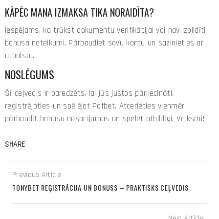
KĀPĒC MANA IZMAKSA TIKA NORAIDĪTA?
Iespējams, ka trūkst dokumentu verifikācijai vai nav izpildīti
bonusa noteikumi. Pārbaudiet savu kontu un sazinieties ar
atbalstu.
NOSLĒGUMS
Šī ceļvedis ir paredzēts, lai jūs justos pārliecināti,
reģistrējoties un spēlējot Pafbet. Atcerieties vienmēr
pārbaudīt bonusu nosacījumus un spēlēt atbildīgi. Veiksmi!
SHARE
Previous Article
TONYBET REĢISTRĀCIJA UN BONUSS – PRAKTISKS CEĻVEDIS
Next Article