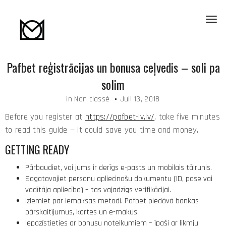
Toggl
navig
Pafbet reģistrācijas un bonusa ceļvedis – soli pa
solim
in
Non classé
Juil 13, 2018
Before you register at
https://pafbet-lv.lv/
, take five minutes
to read this guide — it could save you time and money.
GETTING READY
Pārbaudiet, vai jums ir derīgs e-pasts un mobilais tālrunis.
Sagatavojiet personu apliecinošu dokumentu (ID, pase vai
vadītāja apliecība) – tas vajadzīgs verifikācijai.
Izlemiet par iemaksas metodi. Pafbet piedāvā bankas
pārskaitījumus, kartes un e-makus.
Iepazīstieties ar bonusu noteikumiem – īpaši ar likmju