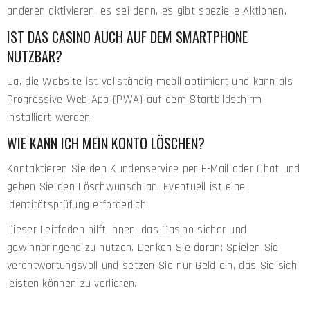
anderen aktivieren, es sei denn, es gibt spezielle Aktionen.
IST DAS CASINO AUCH AUF DEM SMARTPHONE
NUTZBAR?
Ja, die Website ist vollständig mobil optimiert und kann als
Progressive Web App (PWA) auf dem Startbildschirm
installiert werden.
WIE KANN ICH MEIN KONTO LÖSCHEN?
Kontaktieren Sie den Kundenservice per E-Mail oder Chat und
geben Sie den Löschwunsch an. Eventuell ist eine
Identitätsprüfung erforderlich.
Dieser Leitfaden hilft Ihnen, das Casino sicher und
gewinnbringend zu nutzen. Denken Sie daran: Spielen Sie
verantwortungsvoll und setzen Sie nur Geld ein, das Sie sich
leisten können zu verlieren.