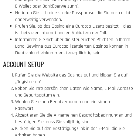
E-Wallet oder Banküberweisung).
Notieren Sie sich eine starke Passphrase, die Sie noch nicht
anderweitig verwenden.
Prüfen Sie, ob das Casino eine Curacao-Lizenz besitzt – dies
ist bei vielen internationalen Anbietern der Fall.
Informieren Sie sich über die steuerlichen Pflichten in Ihrem
Land: Gewinne aus Curacao-lizenzierten Casinos können in
Deutschland einkommensteuerpflichtig sein.
ACCOUNT SETUP
Rufen Sie die Website des Casinos auf und klicken Sie auf
„Registrieren“.
Geben Sie Ihre persönlichen Daten wie Name, E-Mail-Adresse
und Geburtsdatum ein.
Wählen Sie einen Benutzernamen und ein sicheres
Passwort.
Akzeptieren Sie die Allgemeinen Geschäftsbedingungen und
bestätigen Sie, dass Sie volljährig sind.
Klicken Sie auf den Bestätigungslink in der E-Mail, die Sie
erhalten haben.