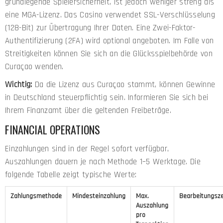
grundlegende Spielersicherheit, ist jedoch weniger streng als
eine MGA-Lizenz. Das Casino verwendet SSL-Verschlüsselung
(128-Bit) zur Übertragung Ihrer Daten. Eine Zwei-Faktor-
Authentifizierung (2FA) wird optional angeboten. Im Falle von
Streitigkeiten können Sie sich an die Glücksspielbehörde von
Curaçao wenden.
Wichtig:
Da die Lizenz aus Curaçao stammt, können Gewinne
in Deutschland steuerpflichtig sein. Informieren Sie sich bei
Ihrem Finanzamt über die geltenden Freibeträge.
FINANCIAL OPERATIONS
Einzahlungen sind in der Regel sofort verfügbar,
Auszahlungen dauern je nach Methode 1–5 Werktage. Die
folgende Tabelle zeigt typische Werte:
Zahlungsmethode
Mindesteinzahlung
Max.
Bearbeitungsze
Auszahlung
pro