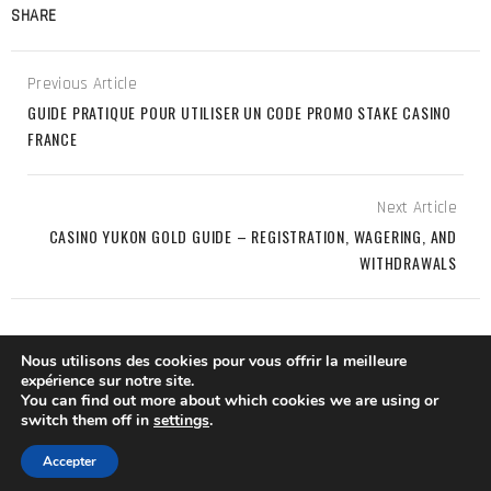
SHARE
Previous Article
GUIDE PRATIQUE POUR UTILISER UN CODE PROMO STAKE CASINO
FRANCE
Next Article
CASINO YUKON GOLD GUIDE – REGISTRATION, WAGERING, AND
WITHDRAWALS
Nous utilisons des cookies pour vous offrir la meilleure
@COMPAGNIE MOOD
expérience sur notre site.
MENTIONS LÉGALES
You can find out more about which cookies we are using or
switch them off in
settings
.
CONTACT : HERVÉ SIKA / 06 11 69 88 80 / COMPAGNIEMOOD@GMAIL.COM
Accepter