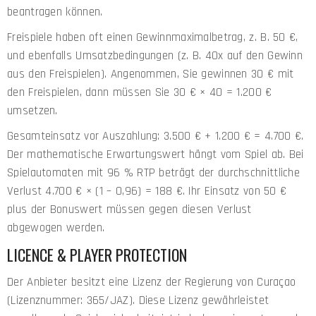
beantragen können.
Freispiele haben oft einen Gewinnmaximalbetrag, z. B. 50 €,
und ebenfalls Umsatzbedingungen (z. B. 40x auf den Gewinn
aus den Freispielen). Angenommen, Sie gewinnen 30 € mit
den Freispielen, dann müssen Sie 30 € × 40 = 1.200 €
umsetzen.
Gesamteinsatz vor Auszahlung: 3.500 € + 1.200 € = 4.700 €.
Der mathematische Erwartungswert hängt vom Spiel ab. Bei
Spielautomaten mit 96 % RTP beträgt der durchschnittliche
Verlust 4.700 € × (1 – 0,96) = 188 €. Ihr Einsatz von 50 €
plus der Bonuswert müssen gegen diesen Verlust
abgewogen werden.
LICENCE & PLAYER PROTECTION
Der Anbieter besitzt eine Lizenz der Regierung von Curaçao
(Lizenznummer: 365/JAZ). Diese Lizenz gewährleistet