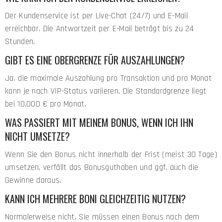
Der Kundenservice ist per Live-Chat (24/7) und E-Mail
erreichbar. Die Antwortzeit per E-Mail beträgt bis zu 24
Stunden.
GIBT ES EINE OBERGRENZE FÜR AUSZAHLUNGEN?
Ja, die maximale Auszahlung pro Transaktion und pro Monat
kann je nach VIP-Status variieren. Die Standardgrenze liegt
bei 10.000 € pro Monat.
WAS PASSIERT MIT MEINEM BONUS, WENN ICH IHN
NICHT UMSETZE?
Wenn Sie den Bonus nicht innerhalb der Frist (meist 30 Tage)
umsetzen, verfällt das Bonusguthaben und ggf. auch die
Gewinne daraus.
KANN ICH MEHRERE BONI GLEICHZEITIG NUTZEN?
Normalerweise nicht. Sie müssen einen Bonus nach dem