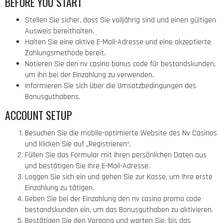
BEFORE YOU START
Stellen Sie sicher, dass Sie volljährig sind und einen gültigen
Ausweis bereithalten.
Halten Sie eine aktive E-Mail-Adresse und eine akzeptierte
Zahlungsmethode bereit.
Notieren Sie den nv casino bonus code für bestandskunden,
um ihn bei der Einzahlung zu verwenden.
Informieren Sie sich über die Umsatzbedingungen des
Bonusguthabens.
ACCOUNT SETUP
Besuchen Sie die mobile-optimierte Website des Nv Casinos
und klicken Sie auf „Registrieren“.
Füllen Sie das Formular mit Ihren persönlichen Daten aus
und bestätigen Sie Ihre E-Mail-Adresse.
Loggen Sie sich ein und gehen Sie zur Kasse, um Ihre erste
Einzahlung zu tätigen.
Geben Sie bei der Einzahlung den nv casino promo code
bestandskunden ein, um das Bonusguthaben zu aktivieren.
Bestätigen Sie den Vorgang und warten Sie, bis das