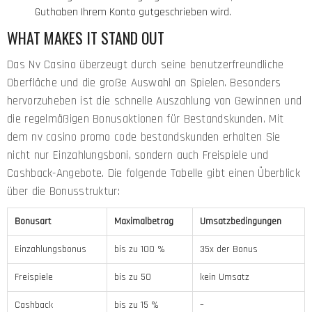
Guthaben Ihrem Konto gutgeschrieben wird.
WHAT MAKES IT STAND OUT
Das Nv Casino überzeugt durch seine benutzerfreundliche
Oberfläche und die große Auswahl an Spielen. Besonders
hervorzuheben ist die schnelle Auszahlung von Gewinnen und
die regelmäßigen Bonusaktionen für Bestandskunden. Mit
dem nv casino promo code bestandskunden erhalten Sie
nicht nur Einzahlungsboni, sondern auch Freispiele und
Cashback-Angebote. Die folgende Tabelle gibt einen Überblick
über die Bonusstruktur:
Bonusart
Maximalbetrag
Umsatzbedingungen
Einzahlungsbonus
bis zu 100 %
35x der Bonus
Freispiele
bis zu 50
kein Umsatz
Cashback
bis zu 15 %
–