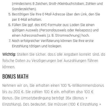
(mindestens 8 Zeichen, Groß-/Kleinbuchstaben, Zahlen und
Sonderzeichen).
Bestätigen Sie Ihre E-Mail-Adresse über den Link, den Sie
per E-Mail erhalten.
Füllen Sie ggf. das KYC-Formular aus: Laden Sie einen
gültigen Ausweis (Personalausweis oder Reisepass) und
einen Adressnachweis (z. B. Stromrechnung) hoch.
Nach erfolgreicher Verifizierung können Sie Ihre erste
Einzahlung tätigen und loslegen.
Wichtig:
Stellen Sie sicher, dass alle Angaben korrekt sind, da
falsche Daten zu Verzögerungen bei Auszahlungen führen
können.
BONUS MATH
Nehmen wir an, Sie erhalten einen 100 %-Willkommensbonus
bis zu 200 €. Sie zahlen 100 € ein, erhalten also 100 €
Bonus. Die Umsatzbedingung beträgt 35x (Bonus +
Einzahlung). Das bedeutet, Sie müssen (100 € Einzahlung +