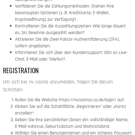
Verifizieren Sie die Zahlungsmethoden: Stehen Ihre
bevorzugten Optionen (z. B. Kreditkarte, E-Wallet,
Kryptowährung) zur Verfügung?
Kontrollieren Sie die Auszahlungszeiten: Wie lange dauert
es, bis Gewinne ausgezahlt werden?
Aktivieren Sie die Zwei-Faktor-Authentifizierung (2FA),
sofern angeboten.
Informieren Sie sich über den Kundensupport: Gibt es Live-
Chat, E-Mail oder Telefon?
REGISTRATION
Um sich bei nv casino anzumelden, folgen Sie diesen
Schritten:
Rufen Sie die Website
https://nvcasinos.co.de/login/
auf.
Klicken Sie auf die Schaltfläche „Registrieren“ oder „Konto
erstellen“.
Geben Sie Ihre persönlichen Daten ein: vollständiger Name,
E-Mail-Adresse, Geburtsdatum und Wohnsitzland.
Wählen Sie einen Benutzernamen und ein sicheres Passwort