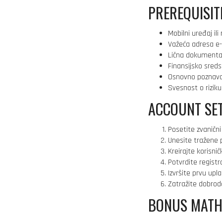
PREREQUISIT
Mobilni uređaj il
Važeća adresa e-p
Lična dokumenta 
Finansijsko sreds
Osnovno poznavan
Svesnost o riziku 
ACCOUNT SE
Posetite zvanični 
Unesite tražene 
Kreirajte korisni
Potvrdite registr
Izvršite prvu upl
Zatražite dobrodo
BONUS MATH