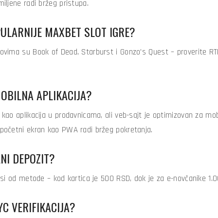
iljene radi bržeg pristupa.
ULARNIJE MAXBET SLOT IGRE?
vima su Book of Dead, Starburst i Gonzo’s Quest – proverite RTP
MOBILNA APLIKACIJA?
kao aplikacija u prodavnicama, ali veb-sajt je optimizovan za mob
početni ekran kao PWA radi bržeg pokretanja.
LNI DEPOZIT?
isi od metode – kod kartica je 500 RSD, dok je za e-novčanike 1.
YC VERIFIKACIJA?