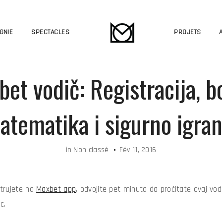
GNIE
SPECTACLES
PROJETS
et vodič: Registracija, 
atematika i sigurno igran
in
Non classé
Fév 11, 2016
strujete na
Maxbet app
, odvojite pet minuta da pročitate ovaj vo
c.