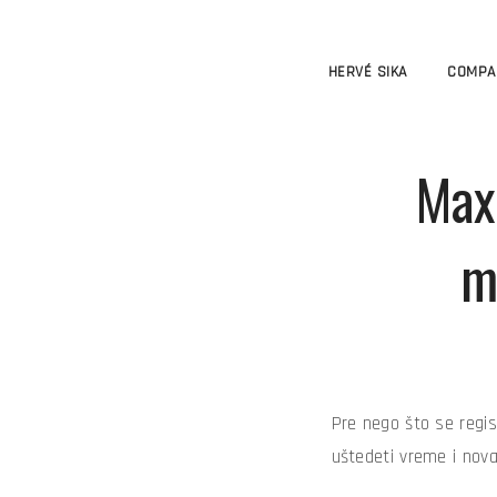
HERVÉ SIKA
COMPA
Maxb
m
Pre nego što se regi
uštedeti vreme i nova