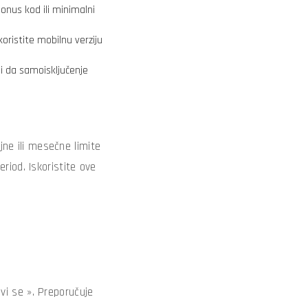
nus kod ili minimalni
koristite mobilnu verziju
i da samoisključenje
jne ili mesečne limite
eriod. Iskoristite ove
avi se ». Preporučuje