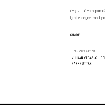
Ovaj vodič vam pomaže
igrajte odgovorno i p
SHARE
Previous Article
VULKAN VEGAS-GUIDEN
RASKE UTTAK