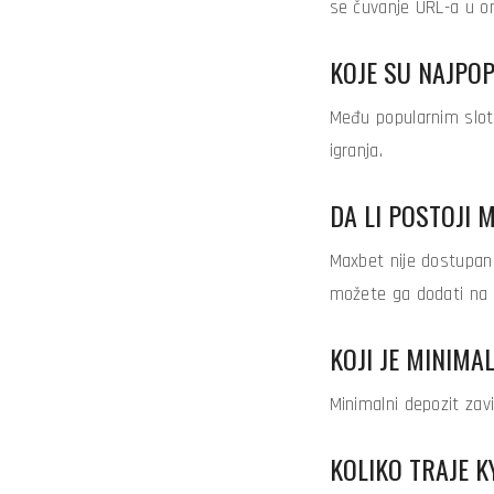
se čuvanje URL-a u om
KOJE SU NAJPOP
Među popularnim sloto
igranja.
DA LI POSTOJI 
Maxbet nije dostupan 
možete ga dodati na 
KOJI JE MINIMA
Minimalni depozit zav
KOLIKO TRAJE K