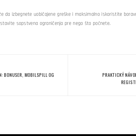
 da izbegnete uobičajene greške i maksimalno iskoristite borav
ostavite sopstvena ograničenja pre nego što počnete.
: BONUSER, MOBILSPILL OG
PRAKTICKÝ NÁVO
REGIST