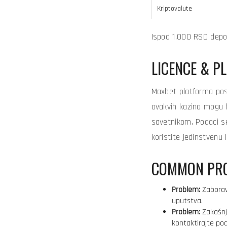
Kriptovalute
Ispod 1.000 RSD depoz
LICENCE & P
Maxbet platforma po
ovakvih kazina mogu b
savetnikom. Podaci se
koristite jedinstvenu 
COMMON PRO
Problem:
Zaboravl
uputstva.
Problem:
Zakašnj
kontaktirajte po