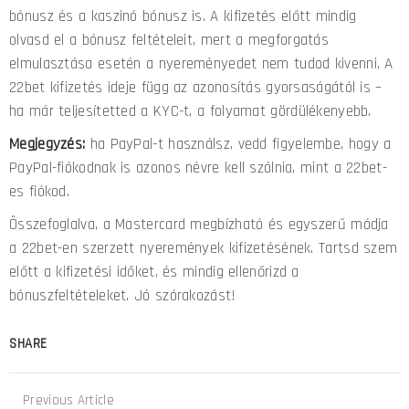
bónusz és a kaszinó bónusz is. A kifizetés előtt mindig
olvasd el a bónusz feltételeit, mert a megforgatás
elmulasztása esetén a nyereményedet nem tudod kivenni. A
22bet kifizetés ideje függ az azonosítás gyorsaságától is –
ha már teljesítetted a KYC-t, a folyamat gördülékenyebb.
Megjegyzés:
ha PayPal-t használsz, vedd figyelembe, hogy a
PayPal-fiókodnak is azonos névre kell szólnia, mint a 22bet-
es fiókod.
Összefoglalva, a Mastercard megbízható és egyszerű módja
a 22bet-en szerzett nyeremények kifizetésének. Tartsd szem
előtt a kifizetési időket, és mindig ellenőrizd a
bónuszfeltételeket. Jó szórakozást!
SHARE
Previous Article