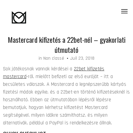
Toggl
navig
Mastercard kifizetés a 22bet-nél – gyakorlati
útmutató
in
Non classé
Juil 23, 2018
Sok játékosnak vannak kérdései a
22bet kifizetés
mastercard
-ről, mielőtt befizeti az első euróját – itt a
becsületes válaszok. A Mastercard a legnépszerűbb kártyás
fizetési módok egyike, és a 22bet-en történő kifizetéseknél is
használható. Ebben az útmutatóban lépésről lépésre
bemutatjuk, hogyan kérhetsz kifizetést Mastercard
segítségével, milyen időkre számíthatsz, és milyen
alternatívák, például a PayPal is rendelkezésre állnak.