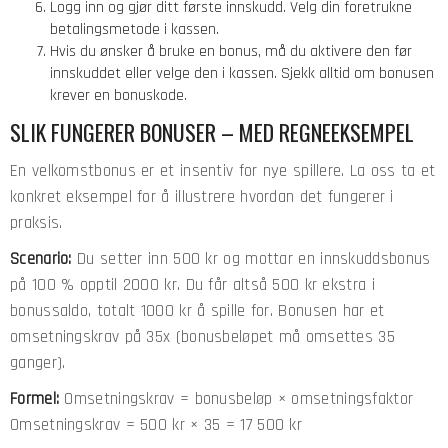
Logg inn og gjør ditt første innskudd. Velg din foretrukne
betalingsmetode i kassen.
Hvis du ønsker å bruke en bonus, må du aktivere den før
innskuddet eller velge den i kassen. Sjekk alltid om bonusen
krever en bonuskode.
SLIK FUNGERER BONUSER – MED REGNEEKSEMPEL
En velkomstbonus er et insentiv for nye spillere. La oss ta et
konkret eksempel for å illustrere hvordan det fungerer i
praksis.
Scenario:
Du setter inn 500 kr og mottar en innskuddsbonus
på 100 % opptil 2000 kr. Du får altså 500 kr ekstra i
bonussaldo, totalt 1000 kr å spille for. Bonusen har et
omsetningskrav på 35x (bonusbeløpet må omsettes 35
ganger).
Formel:
Omsetningskrav = bonusbeløp × omsetningsfaktor
Omsetningskrav = 500 kr × 35 = 17 500 kr