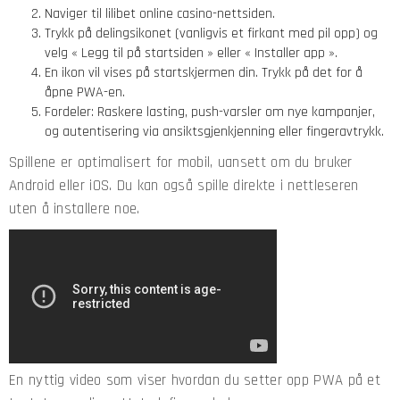
Naviger til lilibet online casino-nettsiden.
Trykk på delingsikonet (vanligvis et firkant med pil opp) og
velg « Legg til på startsiden » eller « Installer app ».
En ikon vil vises på startskjermen din. Trykk på det for å
åpne PWA-en.
Fordeler: Raskere lasting, push-varsler om nye kampanjer,
og autentisering via ansiktsgjenkjenning eller fingeravtrykk.
Spillene er optimalisert for mobil, uansett om du bruker
Android eller iOS. Du kan også spille direkte i nettleseren
uten å installere noe.
En nyttig video som viser hvordan du setter opp PWA på et