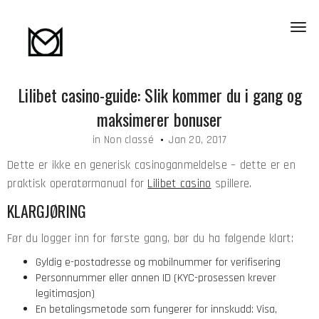
Toggl
navig
Lilibet casino-guide: Slik kommer du i gang og
maksimerer bonuser
in
Non classé
Jan 20, 2017
Dette er ikke en generisk casinoganmeldelse – dette er en
praktisk operatørmanual for
Lilibet casino
spillere.
KLARGJØRING
Før du logger inn for første gang, bør du ha følgende klart:
Gyldig e-postadresse og mobilnummer for verifisering
Personnummer eller annen ID (KYC-prosessen krever
legitimasjon)
En betalingsmetode som fungerer for innskudd: Visa,