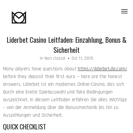
Toggl
navig
Liderbet Casino Leitfaden: Einzahlung, Bonus &
Sicherheit
in
Non classé
Oct 11, 2015
Many players have questions about
https://liderbet.de.com/
before they deposit their first euro — here are the honest
answers. Liderbet ist ein modernes Online-Casino, das sich
durch eine breite Spielauswahl und faire Bedingungen
auszeichnet. In diesem Leitfaden erfahren Sie alles Wichtige
– von der Anmeldung über die Bonusmechanik bis hin zu
Auszahlungen und Sicherheit.
QUICK CHECKLIST