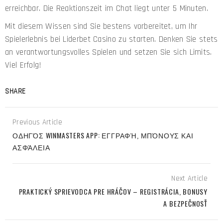
erreichbar. Die Reaktionszeit im Chat liegt unter 5 Minuten.
Mit diesem Wissen sind Sie bestens vorbereitet, um Ihr
Spielerlebnis bei Liderbet Casino zu starten. Denken Sie stets
an verantwortungsvolles Spielen und setzen Sie sich Limits.
Viel Erfolg!
SHARE
Previous Article
ΟΔΗΓΌΣ WINMASTERS APP: ΕΓΓΡΑΦΉ, ΜΠΌΝΟΥΣ ΚΑΙ
ΑΣΦΆΛΕΙΑ
Next Article
PRAKTICKÝ SPRIEVODCA PRE HRÁČOV – REGISTRÁCIA, BONUSY
A BEZPEČNOSŤ