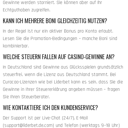
Gewinne werden storniert. Sie können aber auf Ihr
Echtguthaben zugreifen.
KANN ICH MEHRERE BONI GLEICHZEITIG NUTZEN?
In der Regel ist nur ein aktiver Bonus pro Konto erlaubt.
Lesen Sie die Promotion-Bedingungen – manche Boni sind
kombinierbar.
WELCHE STEUERN FALLEN AUF CASINO-GEWINNE AN?
In Deutschland sind Gewinne aus Glücksspielen grundsätzlich
steuerfrei, wenn die Lizenz aus Deutschland stammt. Bei
Curacao-Lizenzen wie bei Liderbet kann es sein, dass Sie die
Gewinne in Ihrer Steuererklärung angeben müssen – fragen
Sie Ihren Steuerberater.
WIE KONTAKTIERE ICH DEN KUNDENSERVICE?
Der Support ist per Live-Chat (24/7), E-Mail
(support@liderbet.de.com) und Telefon (werktags 9–18 Uhr)