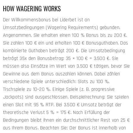
HOW WAGERING WORKS
Der Willkommensbonus bei Liderbet ist an
Umsatzbedingungen (Wagering Requirements) gebunden.
Angenommen, Sie erhalten einen 100 % Bonus bis zu 200 €.
Sie zahlen 100 € ein und erhalten 100 € Bonusguthaben. Das
kombinierte Guthaben beträgt 200 €. Die Umsatzbedingung
beträgt 35x den Bonusbetrag: 35 × 100 € = 3.500 €. Sie
müssen also Einsätze im Wert von 3.500 € tätigen, bevor Sie
Gewinne aus dem Bonus auszahlen können. Dabei zählen
verschiedene Spiele unterschiedlich: Slots zu 100 %,
Tischspiele zu 10–20 %. Einige Spiele (z. B. progressive
Jackpots) sind ausgeschlossen. Beispielrechnung: Sie spielen
einen Slot mit 95 % RTP. Bei 3.500 € Umsatz beträgt der
theoretische Verlust 5 % = 175 €. Nach Erfüllung der
Bedingungen bleibt Ihnen ein durchschnittlicher Rest von 25 €
aus Ihrem Bonus. Beachten Sie: Der Bonus ist innerhalb von