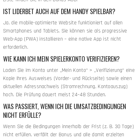
IST LIDERBET AUCH AUF DEM HANDY SPIELBAR?
Ja, die mobile-optimierte Website funktioniert auf allen
Smartphones und Tablets. Sie können sie als progressive
Web-App (PWA) installieren – eine native App ist nicht
erforderlich.
WIE KANN ICH MEIN SPIELERKONTO VERIFIZIEREN?
Laden Sie im Konto unter „Mein Konto“ > „Verifizierung“ eine
Kopie Ihres Ausweises (Vorder- und Rückseite) sowie einen
aktuellen Adressnachweis (Stromrechnung, Kontoauszug)
hoch. Die Prüfung dauert meist 24–48 Stunden.
WAS PASSIERT, WENN ICH DIE UMSATZBEDINGUNGEN
NICHT ERFÜLLE?
Wenn Sie die Bedingungen innerhalb der Frist (z. B. 30 Tage)
nicht erfüllen, verfällt der Bonus und alle damit erzielten