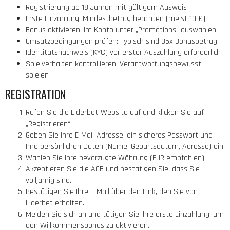
Registrierung ab 18 Jahren mit gültigem Ausweis
Erste Einzahlung: Mindestbetrag beachten (meist 10 €)
Bonus aktivieren: Im Konto unter „Promotions“ auswählen
Umsatzbedingungen prüfen: Typisch sind 35x Bonusbetrag
Identitätsnachweis (KYC) vor erster Auszahlung erforderlich
Spielverhalten kontrollieren: Verantwortungsbewusst
spielen
REGISTRATION
Rufen Sie die Liderbet-Website auf und klicken Sie auf
„Registrieren“.
Geben Sie Ihre E-Mail-Adresse, ein sicheres Passwort und
Ihre persönlichen Daten (Name, Geburtsdatum, Adresse) ein.
Wählen Sie Ihre bevorzugte Währung (EUR empfohlen).
Akzeptieren Sie die AGB und bestätigen Sie, dass Sie
volljährig sind.
Bestätigen Sie Ihre E-Mail über den Link, den Sie von
Liderbet erhalten.
Melden Sie sich an und tätigen Sie Ihre erste Einzahlung, um
den Willkommensbonus zu aktivieren.