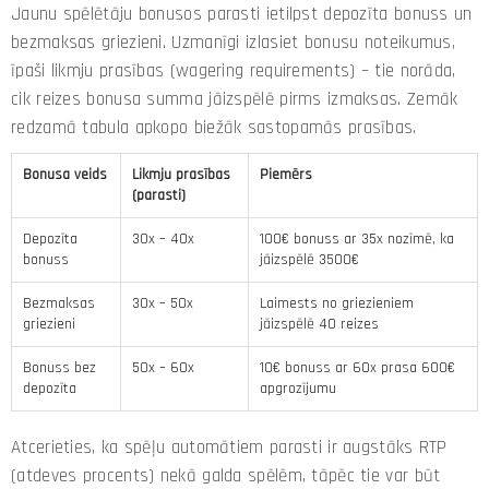
Jaunu spēlētāju bonusos parasti ietilpst depozīta bonuss un
bezmaksas griezieni. Uzmanīgi izlasiet bonusu noteikumus,
īpaši likmju prasības (wagering requirements) – tie norāda,
cik reizes bonusa summa jāizspēlē pirms izmaksas. Zemāk
redzamā tabula apkopo biežāk sastopamās prasības.
Bonusa veids
Likmju prasības
Piemērs
(parasti)
Depozīta
30x – 40x
100€ bonuss ar 35x nozīmē, ka
bonuss
jāizspēlē 3500€
Bezmaksas
30x – 50x
Laimests no griezieniem
griezieni
jāizspēlē 40 reizes
Bonuss bez
50x – 60x
10€ bonuss ar 60x prasa 600€
depozīta
apgrozījumu
Atcerieties, ka spēļu automātiem parasti ir augstāks RTP
(atdeves procents) nekā galda spēlēm, tāpēc tie var būt