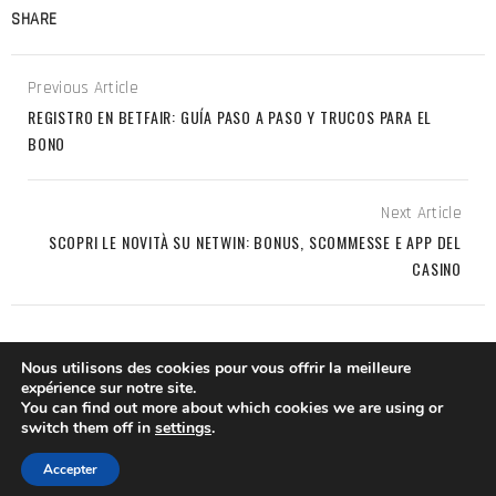
SHARE
Previous Article
REGISTRO EN BETFAIR: GUÍA PASO A PASO Y TRUCOS PARA EL
BONO
Next Article
SCOPRI LE NOVITÀ SU NETWIN: BONUS, SCOMMESSE E APP DEL
CASINO
Nous utilisons des cookies pour vous offrir la meilleure
@COMPAGNIE MOOD
expérience sur notre site.
MENTIONS LÉGALES
You can find out more about which cookies we are using or
switch them off in
settings
.
CONTACT : HERVÉ SIKA / 06 11 69 88 80 / COMPAGNIEMOOD@GMAIL.COM
Accepter