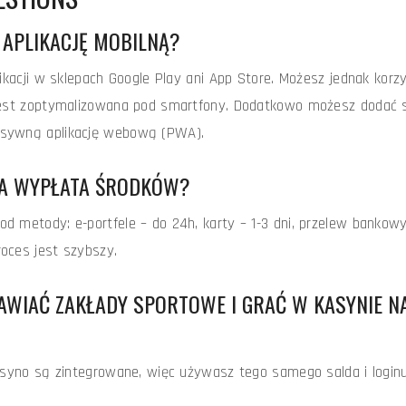
 APLIKACJĘ MOBILNĄ?
plikacji w sklepach Google Play ani App Store. Możesz jednak korz
 jest zoptymalizowana pod smartfony. Dodatkowo możesz dodać 
esywną aplikację webową (PWA).
WA WYPŁATA ŚRODKÓW?
d metody: e-portfele – do 24h, karty – 1-3 dni, przelew bankowy 
roces jest szybszy.
AWIAĆ ZAKŁADY SPORTOWE I GRAĆ W KASYNIE N
kasyno są zintegrowane, więc używasz tego samego salda i loginu