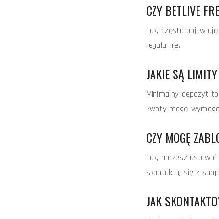
CZY BETLIVE FR
Tak, często pojawiaj
regularnie.
JAKIE SĄ LIMIT
Minimalny depozyt to 
kwoty mogą wymagać 
CZY MOGĘ ZABL
Tak, możesz ustawić
skontaktuj się z sup
JAK SKONTAKTO