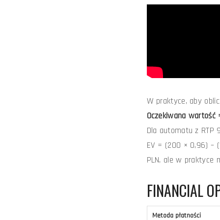
W praktyce, aby obli
Oczekiwana wartość =
Dla automatu z RTP 
EV = (200 × 0,96) – 
PLN, ale w praktyce 
FINANCIAL O
Metoda płatności