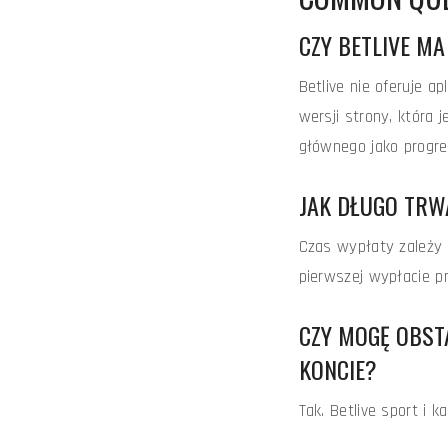
CZY BETLIVE MA
Betlive nie oferuje a
wersji strony, która
głównego jako progr
JAK DŁUGO TR
Czas wypłaty zależy o
pierwszej wypłacie p
CZY MOGĘ OBST
KONCIE?
Tak. Betlive sport i 