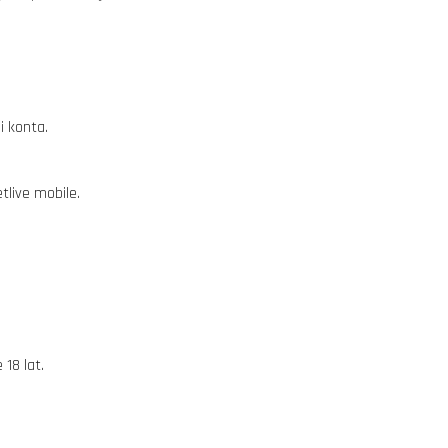
 konta.
tlive mobile.
18 lat.