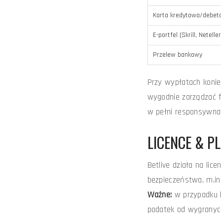
Karta kredytowa/debeto
E-portfel (Skrill, Neteller
Przelew bankowy
Przy wypłatach konie
wygodnie zarządzać fi
w pełni responsywna
LICENCE & P
Betlive działa na lic
bezpieczeństwa, m.in
Ważne:
w przypadku 
podatek od wygranyc