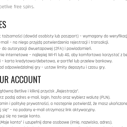
betlive free spins.
ES
tożsamości (dowód osobisty lub paszport) – wymagany do weryfikacji
ail – na niego przyjdą potwierdzenia rejestracji i transakcji.
 do autoryzacji dwuetapowej (2FA) i powiadomień.
ie internetowe – najlepiej Wi-Fi lub 4G, aby komfortowo korzystać z be
 – karta kredytowa/debetowa, e-portfel lub przelew bankowy.
 odpowiedzialnej gry – ustaw limity depozytu i czasu gry.
OUR ACCOUNT
ówną Betlive i kliknij przycisk „Rejestracja”.
z: podaj adres e-mail, login, hasło oraz wybierz walutę (PLN).
amin i politykę prywatności, a następnie potwierdź, że masz ukończone 
ruj się” – na podany e-mail otrzymasz link aktywacyjny.
oguj się na swoje konto.
 „Moje konto” i uzupełnij dane osobowe (imię, nazwisko, adres).