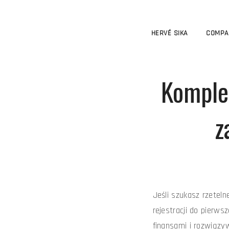
HERVÉ SIKA
COMPA
Komplet
z
Jeśli szukasz rzetel
rejestracji do pierws
finansami i rozwiązy