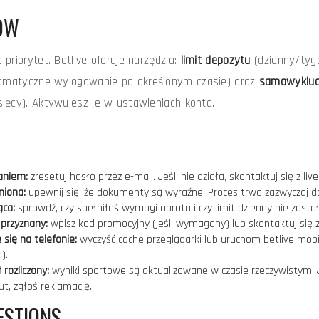
OW
 priorytet. Betlive oferuje narzędzia:
limit depozytu
(dzienny/tyg
omatyczne wylogowanie po określonym czasie) oraz
samowykluc
sięcy). Aktywujesz je w ustawieniach konta.
aniem:
zresetuj hasło przez e-mail. Jeśli nie działa, skontaktuj się z liv
niona:
upewnij się, że dokumenty są wyraźne. Proces trwa zazwyczaj d
ca:
sprawdź, czy spełniłeś wymogi obrotu i czy limit dzienny nie zosta
 przyznany:
wpisz kod promocyjny (jeśli wymagany) lub skontaktuj się 
 się na telefonie:
wyczyść cache przeglądarki lub uruchom betlive mobi
).
 rozliczony:
wyniki sportowe są aktualizowane w czasie rzeczywistym. J
ut, zgłoś reklamację.
STIONS