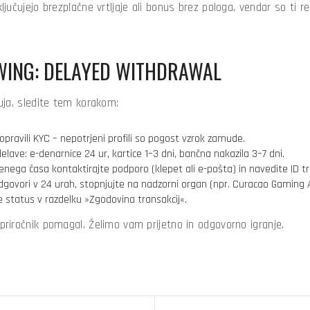
jučujejo brezplačne vrtljaje ali bonus brez pologa, vendar so ti re
ING: DELAYED WITHDRAWAL
uja, sledite tem korakom:
e opravili KYC – nepotrjeni profili so pogost vzrok zamude.
elave: e-denarnice 24 ur, kartice 1–3 dni, bančna nakazila 3–7 dni.
nega časa kontaktirajte podporo (klepet ali e-pošta) in navedite ID tr
govori v 24 urah, stopnjujte na nadzorni organ (npr. Curacao Gaming A
 status v razdelku »Zgodovina transakcij«.
riročnik pomagal. Želimo vam prijetno in odgovorno igranje.