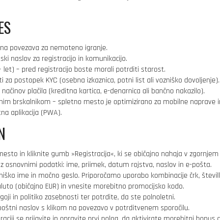
ES
tna povezava za nemoteno igranje.
ski naslov za registracijo in komunikacijo.
 let) – pred registracijo boste morali potrditi starost.
za postopek KYC (osebna izkaznica, potni list ali vozniško dovoljenje).
načinov plačila (kreditna kartica, e-denarnica ali bančno nakazilo).
im brskalnikom – spletno mesto je optimizirano za mobilne naprave in
na aplikacija (PWA).
N
mesto in kliknite gumb »Registracija«, ki se običajno nahaja v zgornje
 z osnovnimi podatki: ime, priimek, datum rojstva, naslov in e-pošta.
niško ime in močno geslo. Priporočamo uporabo kombinacije črk, števil
aluto (običajno EUR) in vnesite morebitno promocijsko kodo.
goji in politiko zasebnosti ter potrdite, da ste polnoletni.
poštni naslov s klikom na povezavo v potrditvenem sporočilu.
raciji se prijavite in opravite prvi polog, da aktivirate morebitni bonus 