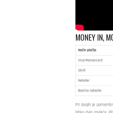
MONEY IN, M
Način plačila
Visa/Mastercard
Skrill
Neteller
Bančno nakazilo
Pri dvigih je pomembn
lahko dvig zavleče. P