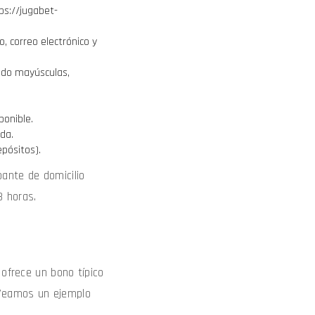
ps://jugabet-
, correo electrónico y
ndo mayúsculas,
ponible.
da.
epósitos).
bante de domicilio
8 horas.
 ofrece un bono típico
 Veamos un ejemplo