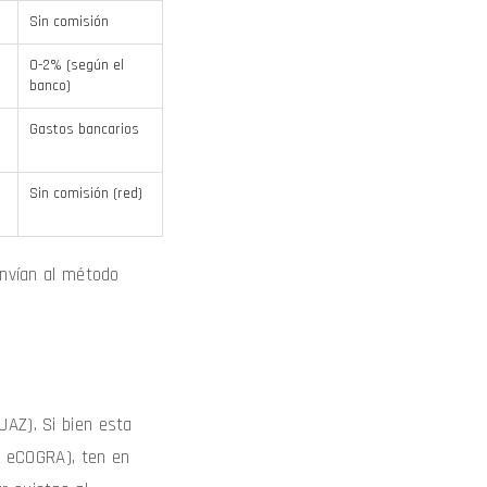
s
Sin comisión
0-2% (según el
banco)
Gastos bancarios
Sin comisión (red)
envían al método
JAZ). Si bien esta
or eCOGRA), ten en