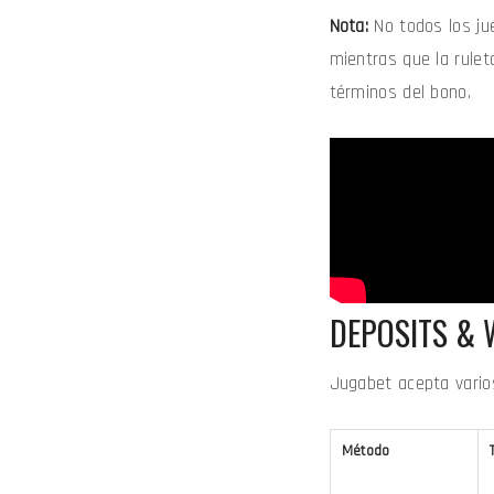
Nota:
No todos los jue
mientras que la rulet
términos del bono.
DEPOSITS &
Jugabet acepta vario
Método