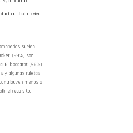
en, contacta al
tacta al chat en vivo
agamonedas suelen
Joker’ (99%) son
ca. El baccarat (98%)
as y algunas ruletas
 contribuyen menos al
r el requisito.
?