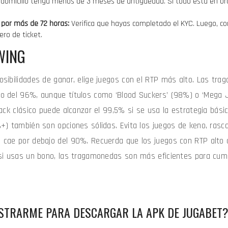
omicilio tenga menos de 3 meses de antigüedad. Si todo está en ord
 por más de 72 horas:
Verifica que hayas completado el KYC. Luego, con
ro de ticket.
WING
osibilidades de ganar, elige juegos con el RTP más alto. Las tr
o del 96%, aunque títulos como ‘Blood Suckers’ (98%) o ‘Mega 
jack clásico puede alcanzar el 99,5% si se usa la estrategia bási
+) también son opciones sólidas. Evita los juegos de keno, rasc
 cae por debajo del 90%. Recuerda que los juegos con RTP alto
si usas un bono, las tragamonedas son más eficientes para cumpli
ISTRARME PARA DESCARGAR LA APK DE JUGABET