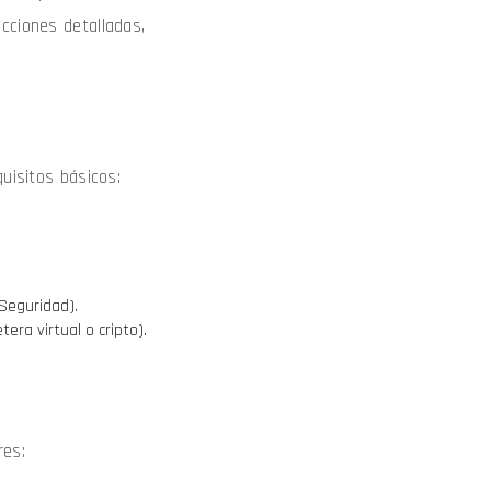
cciones detalladas,
uisitos básicos:
 Seguridad).
era virtual o cripto).
res: