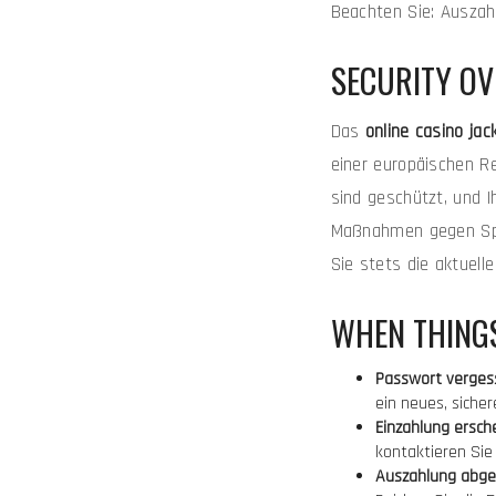
Beachten Sie: Auszah
SECURITY OV
Das
online casino jac
einer europäischen Re
sind geschützt, und 
Maßnahmen gegen Spie
Sie stets die aktuelle
WHEN THING
Passwort verges
ein neues, siche
Einzahlung ersche
kontaktieren Sie
Auszahlung abge