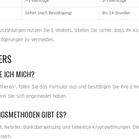
1–3 Werktage
3–7 Werktage
Sofort (nach Bestätigung)
Bis 24 Stunden
Auszahlungen nutzen Sie E-Wallets. Stellen Sie sicher, dass Ihr Ko
erzögerungen zu vermeiden.
ERS
E ICH MICH?
trieren“, füllen Sie das Formular aus und bestätigen Sie Ihre E-Ma
enn Sie sich angemeldet haben.
GSMETHODEN GIBT ES?
ill, Neteller, Banküberweisung und teilweise Kryptowährungen. Di
reich.