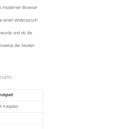
nen modernen Browser
ie einen Widerspruch
wurde und ob die
rweise der lokalen
rsicht:
ndigkeit
h Freigabe)