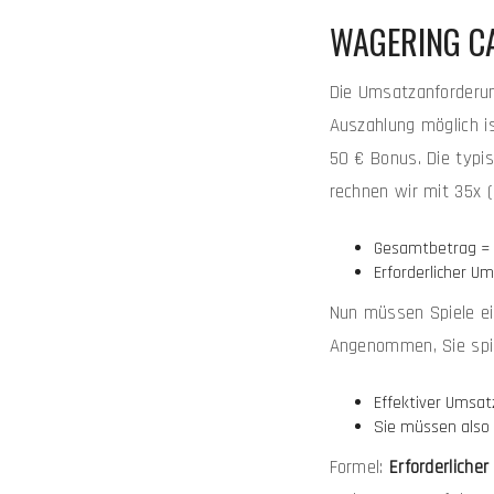
WAGERING C
Die Umsatzanforderu
Auszahlung möglich i
50 € Bonus. Die typi
rechnen wir mit 35x 
Gesamtbetrag = E
Erforderlicher U
Nun müssen Spiele ein
Angenommen, Sie spie
Effektiver Umsatz
Sie müssen also 
Formel:
Erforderlich