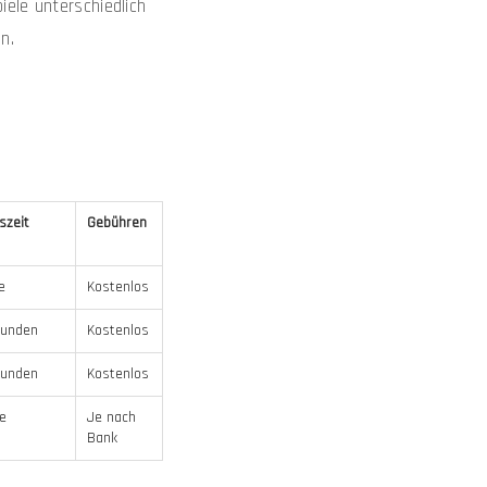
ele unterschiedlich
n.
szeit
Gebühren
e
Kostenlos
tunden
Kostenlos
tunden
Kostenlos
e
Je nach
Bank