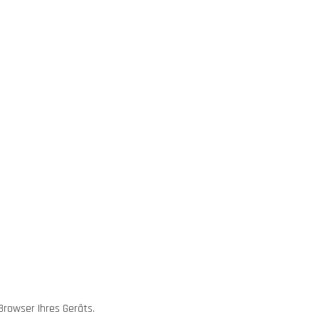
Browser Ihres Geräts.