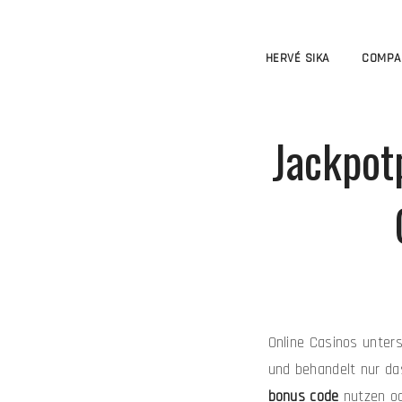
HERVÉ SIKA
COMPA
Jackpot
Online Casinos unters
und behandelt nur das
bonus code
nutzen od