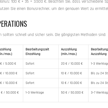
onus: 100 € × 35 = 3.500 €. Beachten Sie, dass verschiedene Spi
 Nutzen Sie einen Bonusrechner, um den genauen Wert zu ermittel
PERATIONS
 sollten schnell und sicher sein. Die gängigsten Methoden sind:
nzahlung
Bearbeitungszeit
Auszahlung
Bearbeitung
in./max.)
Einzahlung
(min./max.)
Auszahlung
 € / 5.000 €
Sofort
20 € / 10.000 €
1–3 Werktag
 € / 10.000 €
Sofort
10 € / 10.000 €
Bis zu 24 S
 € / 10.000 €
Sofort
10 € / 10.000 €
Bis zu 24 S
 € / 50.000 €
1–3 Werktage
50 € / 50.000 €
3–7 Werktag