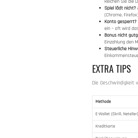
Reichen Sie die 
Spiel lädt nicht?
A
(Chrome, Firefox
Konto gesperrt?
ein – oft wird d
Bonus nicht gutg
Einzahlung den M
Steuerliche Hinw
Einkommensteuer 
EXTRA TIPS
Die Geschwindigkeit v
Methode
E-Wallet (Skrill, Neteller
Kreditkarte