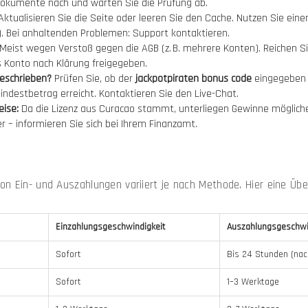
Dokumente nach und warten Sie die Prüfung ab.
ktualisieren Sie die Seite oder leeren Sie den Cache. Nutzen Sie ei
). Bei anhaltenden Problemen: Support kontaktieren.
Meist wegen Verstoß gegen die AGB (z. B. mehrere Konten). Reichen S
as Konto nach Klärung freigegeben.
eschrieben?
Prüfen Sie, ob der
jackpotpiraten bonus code
eingegeben 
indestbetrag erreicht. Kontaktieren Sie den Live-Chat.
eise:
Da die Lizenz aus Curacao stammt, unterliegen Gewinne mögliche
– informieren Sie sich bei Ihrem Finanzamt.
on Ein- und Auszahlungen variiert je nach Methode. Hier eine Übe
Einzahlungsgeschwindigkeit
Auszahlungsgeschwi
)
Sofort
Bis 24 Stunden (nac
Sofort
1–3 Werktage