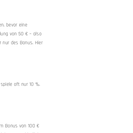
n, bevor eine
lung von 50 € – also
 nur des Bonus. Hier
spiele oft nur 10 %.
nem Bonus von 100 €