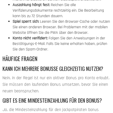
Auszahlung hängt fest:
Reichen Sie alle
Verifizierungsdokumente rechtzeitig ein. Die Bearbeitung
kann bis zu 72 Stunden dauern.
Spiel sperrt sich:
Leeren Sie den Browser-Cache oder nutzen
Sie einen anderen Browser. Bei Problemen mit der mobilen
Website öffnen Sie die PWA über den Browser.
Konto nicht verifiziert:
Folgen Sie den Anweisungen in der
Bestätigungs-E-Mail. Falls Sie keine erhalten haben, prüfen
Sie den Spam-Ordner.
HÄUFIGE FRAGEN
KANN ICH MEHRERE BONUSSE GLEICHZEITIG NUTZEN?
Nein, in der Regel ist nur ein aktiver Bonus pro Konto erlaubt.
Sie müssen den laufenden Bonus umsetzen, bevor Sie einen
neuen beanspruchen.
GIBT ES EINE MINDESTEINZAHLUNG FÜR DEN BONUS?
Ja, die Mindesteinzahlung für den jackpotpiraten bonus