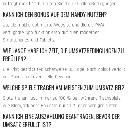
beträgt meist 10 €. Prüfen Sie die aktuellen Bedingungen.
KANN ICH DEN BONUS AUF DEM HANDY NUTZEN?
Ja, die mobile-optimierte Website und die als PWA
verfügbare App funktionieren auf allen modernen
Smartphones und Tablets.
WIE LANGE HABE ICH ZEIT, DIE UMSATZBEDINGUNGEN ZU
ERFÜLLEN?
Die Frist beträgt typischerweise 30 Tage. Nach Ablauf verfällt
der Bonus und eventuelle Gewinne.
WELCHE SPIELE TRAGEN AM MEISTEN ZUM UMSATZ BEI?
Slots tragen fast immer zu 100 % bei, während Tischspiele
wie Blackjack oder Roulette nur 10 % oder weniger bieten.
KANN ICH EINE AUSZAHLUNG BEANTRAGEN, BEVOR DER
UMSATZ ERFÜLLT IST?