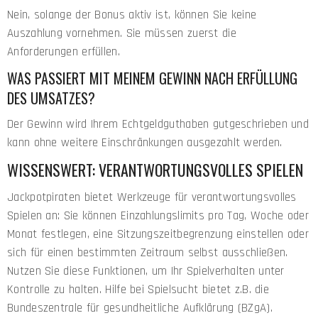
Nein, solange der Bonus aktiv ist, können Sie keine
Auszahlung vornehmen. Sie müssen zuerst die
Anforderungen erfüllen.
WAS PASSIERT MIT MEINEM GEWINN NACH ERFÜLLUNG
DES UMSATZES?
Der Gewinn wird Ihrem Echtgeldguthaben gutgeschrieben und
kann ohne weitere Einschränkungen ausgezahlt werden.
WISSENSWERT: VERANTWORTUNGSVOLLES SPIELEN
Jackpotpiraten bietet Werkzeuge für verantwortungsvolles
Spielen an: Sie können Einzahlungslimits pro Tag, Woche oder
Monat festlegen, eine Sitzungszeitbegrenzung einstellen oder
sich für einen bestimmten Zeitraum selbst ausschließen.
Nutzen Sie diese Funktionen, um Ihr Spielverhalten unter
Kontrolle zu halten. Hilfe bei Spielsucht bietet z.B. die
Bundeszentrale für gesundheitliche Aufklärung (BZgA).