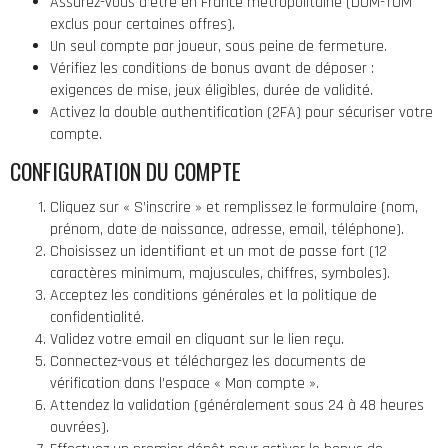
Assurez-vous d’être en France métropolitaine (DOM-TOM
exclus pour certaines offres).
Un seul compte par joueur, sous peine de fermeture.
Vérifiez les conditions de bonus avant de déposer :
exigences de mise, jeux éligibles, durée de validité.
Activez la double authentification (2FA) pour sécuriser votre
compte.
CONFIGURATION DU COMPTE
Cliquez sur « S’inscrire » et remplissez le formulaire (nom,
prénom, date de naissance, adresse, email, téléphone).
Choisissez un identifiant et un mot de passe fort (12
caractères minimum, majuscules, chiffres, symboles).
Acceptez les conditions générales et la politique de
confidentialité.
Validez votre email en cliquant sur le lien reçu.
Connectez-vous et téléchargez les documents de
vérification dans l’espace « Mon compte ».
Attendez la validation (généralement sous 24 à 48 heures
ouvrées).