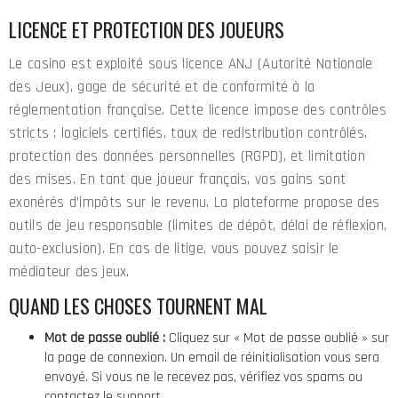
LICENCE ET PROTECTION DES JOUEURS
Le casino est exploité sous licence ANJ (Autorité Nationale
des Jeux), gage de sécurité et de conformité à la
réglementation française. Cette licence impose des contrôles
stricts : logiciels certifiés, taux de redistribution contrôlés,
protection des données personnelles (RGPD), et limitation
des mises. En tant que joueur français, vos gains sont
exonérés d’impôts sur le revenu. La plateforme propose des
outils de jeu responsable (limites de dépôt, délai de réflexion,
auto-exclusion). En cas de litige, vous pouvez saisir le
médiateur des jeux.
QUAND LES CHOSES TOURNENT MAL
Mot de passe oublié :
Cliquez sur « Mot de passe oublié » sur
la page de connexion. Un email de réinitialisation vous sera
envoyé. Si vous ne le recevez pas, vérifiez vos spams ou
contactez le support.