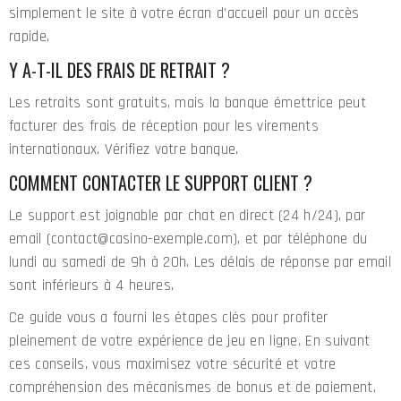
simplement le site à votre écran d’accueil pour un accès
rapide.
Y A-T-IL DES FRAIS DE RETRAIT ?
Les retraits sont gratuits, mais la banque émettrice peut
facturer des frais de réception pour les virements
internationaux. Vérifiez votre banque.
COMMENT CONTACTER LE SUPPORT CLIENT ?
Le support est joignable par chat en direct (24 h/24), par
email (contact@casino-exemple.com), et par téléphone du
lundi au samedi de 9h à 20h. Les délais de réponse par email
sont inférieurs à 4 heures.
Ce guide vous a fourni les étapes clés pour profiter
pleinement de votre expérience de jeu en ligne. En suivant
ces conseils, vous maximisez votre sécurité et votre
compréhension des mécanismes de bonus et de paiement.