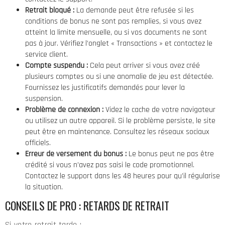
Retrait bloqué :
La demande peut être refusée si les
conditions de bonus ne sont pas remplies, si vous avez
atteint la limite mensuelle, ou si vos documents ne sont
pas à jour. Vérifiez l’onglet « Transactions » et contactez le
service client.
Compte suspendu :
Cela peut arriver si vous avez créé
plusieurs comptes ou si une anomalie de jeu est détectée.
Fournissez les justificatifs demandés pour lever la
suspension.
Problème de connexion :
Videz le cache de votre navigateur
ou utilisez un autre appareil. Si le problème persiste, le site
peut être en maintenance. Consultez les réseaux sociaux
officiels.
Erreur de versement du bonus :
Le bonus peut ne pas être
crédité si vous n’avez pas saisi le code promotionnel.
Contactez le support dans les 48 heures pour qu’il régularise
la situation.
CONSEILS DE PRO : RETARDS DE RETRAIT
Si votre retrait tarde :