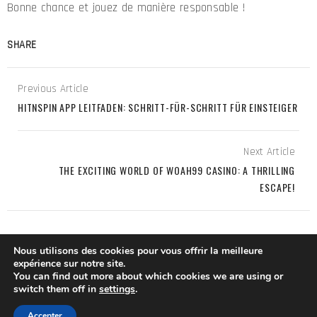
Bonne chance et jouez de manière responsable !
SHARE
Previous Article
HITNSPIN APP LEITFADEN: SCHRITT-FÜR-SCHRITT FÜR EINSTEIGER
Next Article
THE EXCITING WORLD OF WOAH99 CASINO: A THRILLING
ESCAPE!
Nous utilisons des cookies pour vous offrir la meilleure
@COMPAGNIE MOOD
expérience sur notre site.
MENTIONS LÉGALES
You can find out more about which cookies we are using or
switch them off in
settings
.
CONTACT : HERVÉ SIKA / 06 11 69 88 80 / COMPAGNIEMOOD@GMAIL.COM
Accepter