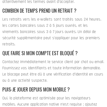
attentivement les termes avant d’accepter.
COMBIEN DE TEMPS PREND UN RETRAIT ?
Les retraits vers les e-wallets sont traités sous 24 heures,
les cartes bancaires sous 2 à 5 jours ouvrés, et les
virements bancaires sous 3 à 7 jours ouvrés. Un délai de
sécurité supplémentaire peut s’appliquer pour les premiers
retraits.
QUE FAIRE SI MON COMPTE EST BLOQUÉ ?
Contactez immédiatement le service client par chat ou email.
Fournissez vos identifiants et toute information demandée.
Le blocage peut être dû à une vérification d’identité en cours
ou à une activité suspecte.
PUIS-JE JOUER DEPUIS MON MOBILE ?
Oui, la plateforme est optimisée pour les navigateurs
mobiles. Aucune application native n’est requise ; ajoutez