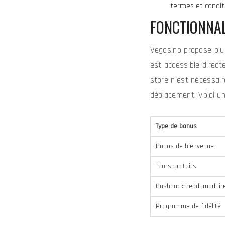
termes et condit
FONCTIONNAL
Vegasino propose plus
est accessible direct
store n’est nécessair
déplacement. Voici un
Type de bonus
Bonus de bienvenue
Tours gratuits
Cashback hebdomadair
Programme de fidélité