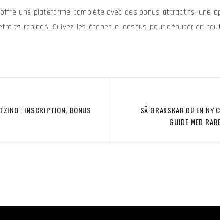
offre une plateforme complète avec des bonus attractifs, une ap
traits rapides. Suivez les étapes ci-dessus pour débuter en tout
TZINO : INSCRIPTION, BONUS
SÅ GRANSKAR DU EN NY 
GUIDE MED RAB