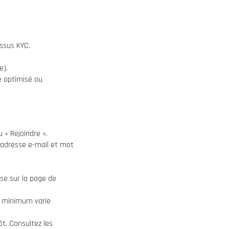
essus KYC.
e).
e optimisé ou
u « Rejoindre ».
 adresse e-mail et mot
sse sur la page de
t minimum varie
t. Consultez les