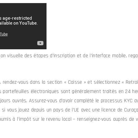
 visuelle des étapes d’inscription et de l’interface mobile, regar
, rendez-vous dans la section « Caisse » et sélectionnez « Retrai
s portefeuilles électroniques sont généralement traités en 24 he
 jours ouvrés. Assurez-vous d’avoir complété le processus KYC 
 : si vous jouez depuis un pays de l’UE avec une licence de Cura
umis à l’impôt sur le revenu local – renseignez-vous auprès de v