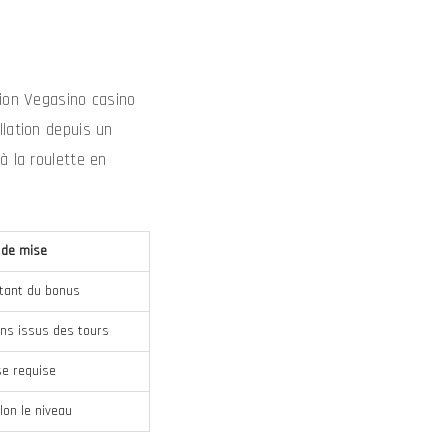
tion Vegasino casino
llation depuis un
à la roulette en
 de mise
tant du bonus
ins issus des tours
e requise
lon le niveau