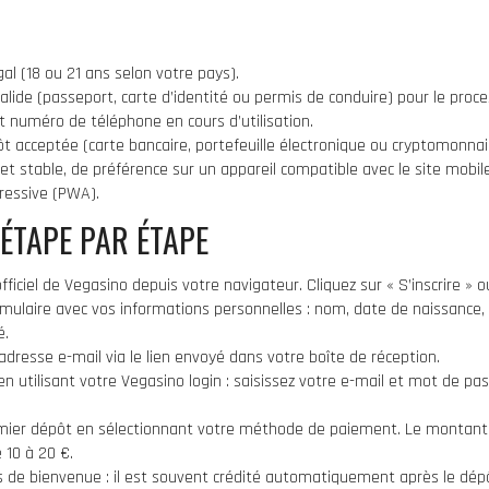
l (18 ou 21 ans selon votre pays).
valide (passeport, carte d’identité ou permis de conduire) pour le proc
t numéro de téléphone en cours d’utilisation.
 acceptée (carte bancaire, portefeuille électronique ou cryptomonnai
et stable, de préférence sur un appareil compatible avec le site mobil
gressive (PWA).
 ÉTAPE PAR ÉTAPE
fficiel de Vegasino depuis votre navigateur. Cliquez sur « S’inscrire » o
rmulaire avec vos informations personnelles : nom, date de naissance,
é.
dresse e-mail via le lien envoyé dans votre boîte de réception.
 utilisant votre Vegasino login : saisissez votre e-mail et mot de pa
emier dépôt en sélectionnant votre méthode de paiement. Le montan
10 à 20 €.
s de bienvenue : il est souvent crédité automatiquement après le dépô