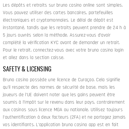
Les dépôts et retraits sur bruno casino online sont simples.
Vous pouvez utiliser des cartes bancaires, portefeuilles
électroniques et cryptomonnaies. Le délai de dépôt est
instantané, tandis que les retraits peuvent prendre de 24 h à
5 jours ouvrés selon la méthode. Assurez-vous d’avoir
complété la vérification KYC avant de demander un retrait.
Pour le retrait, connectez-vous avec votre bruno casino login
et allez dans la section caisse.
SAFETY & LICENSING
Bruno casino possède une licence de Curaçao. Cela signifie
qu’il respecte des normes de sécurité de base, mais les
joueurs de l’UE doivent noter que les gains peuvent être
soumis à l’impôt sur le revenu dans leur pays, contrairement
aux casinos sous licence MGA ou nationale. Utilisez toujours
l’authentification à deux facteurs (2FA) et ne partagez jamais
vos identifiants. L’application bruno casino app est en fait