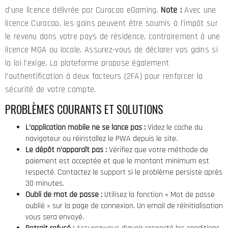
d’une licence délivrée par Curacao eGaming.
Note :
Avec une
licence Curacao, les gains peuvent être soumis à l’impôt sur
le revenu dans votre pays de résidence, contrairement à une
licence MGA ou locale. Assurez-vous de déclarer vos gains si
la loi l’exige. La plateforme propose également
l’authentification à deux facteurs (2FA) pour renforcer la
sécurité de votre compte.
PROBLÈMES COURANTS ET SOLUTIONS
L’application mobile ne se lance pas :
Videz le cache du
navigateur ou réinstallez le PWA depuis le site.
Le dépôt n’apparaît pas :
Vérifiez que votre méthode de
paiement est acceptée et que le montant minimum est
respecté. Contactez le support si le problème persiste après
30 minutes.
Oubli de mot de passe :
Utilisez la fonction « Mot de passe
oublié » sur la page de connexion. Un email de réinitialisation
vous sera envoyé.