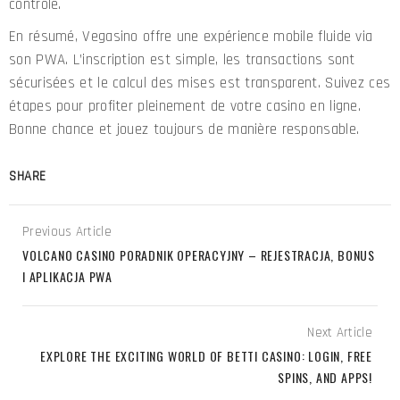
contrôle.
En résumé, Vegasino offre une expérience mobile fluide via
son PWA. L’inscription est simple, les transactions sont
sécurisées et le calcul des mises est transparent. Suivez ces
étapes pour profiter pleinement de votre casino en ligne.
Bonne chance et jouez toujours de manière responsable.
SHARE
Previous Article
VOLCANO CASINO PORADNIK OPERACYJNY – REJESTRACJA, BONUS
I APLIKACJA PWA
Next Article
EXPLORE THE EXCITING WORLD OF BETTI CASINO: LOGIN, FREE
SPINS, AND APPS!