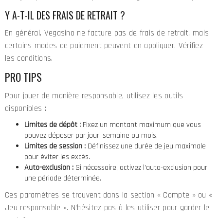
Y A-T-IL DES FRAIS DE RETRAIT ?
En général, Vegasino ne facture pas de frais de retrait, mais
certains modes de paiement peuvent en appliquer. Vérifiez
les conditions.
PRO TIPS
Pour jouer de manière responsable, utilisez les outils
disponibles :
Limites de dépôt :
Fixez un montant maximum que vous
pouvez déposer par jour, semaine ou mois.
Limites de session :
Définissez une durée de jeu maximale
pour éviter les excès.
Auto-exclusion :
Si nécessaire, activez l’auto-exclusion pour
une période déterminée.
Ces paramètres se trouvent dans la section « Compte » ou «
Jeu responsable ». N’hésitez pas à les utiliser pour garder le