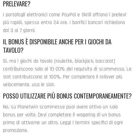
PRELEVARE?
I portafogli elettronici come PayPal e Skrill offrono i prelievi
più rapidi, spesso entro 24 ore. I bonifici bancari richiedono
dai 3 ai 7 giorni.
IL BONUS È DISPONIBILE ANCHE PER I GIOCHI DA
TAVOLO?
Sì, ma i giochi da tavolo (roulette, blackjack, baccarat)
contribuiscono solo al 10-20% del requisito di scommessa. Le
slot contribuiscono al 100%. Per completare il rollover più
velocemente, usa le slot.
POSSO UTILIZZARE PIÙ BONUS CONTEMPORANEAMENTE?
No, su Planetwin scommesse puoi avere attivo un solo
bonus per volta. Devi completare il wagering di un bonus
prima di attivarne un altro. Leggi i termini specifici di ogni
promozione.