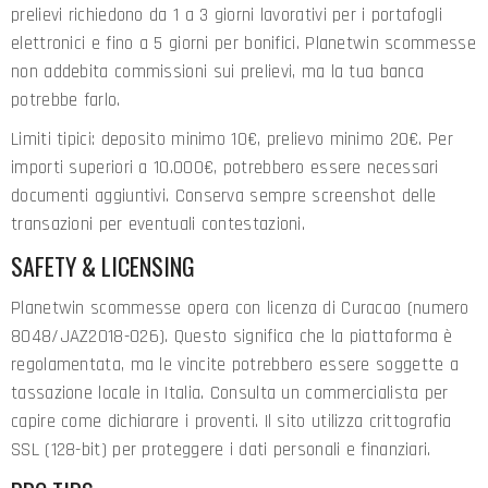
prelievi richiedono da 1 a 3 giorni lavorativi per i portafogli
elettronici e fino a 5 giorni per bonifici. Planetwin scommesse
non addebita commissioni sui prelievi, ma la tua banca
potrebbe farlo.
Limiti tipici: deposito minimo 10€, prelievo minimo 20€. Per
importi superiori a 10.000€, potrebbero essere necessari
documenti aggiuntivi. Conserva sempre screenshot delle
transazioni per eventuali contestazioni.
SAFETY & LICENSING
Planetwin scommesse opera con licenza di Curacao (numero
8048/JAZ2018-026). Questo significa che la piattaforma è
regolamentata, ma le vincite potrebbero essere soggette a
tassazione locale in Italia. Consulta un commercialista per
capire come dichiarare i proventi. Il sito utilizza crittografia
SSL (128-bit) per proteggere i dati personali e finanziari.