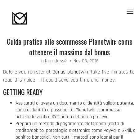
Toggl
navig
Guida pratica alle scommesse Planetwin: come
ottenere il massimo dal bonus
in
Non classé
Nov 03, 2016
Before you register at
Bonus planetwin
, take five minutes to
read this guide — it could save you time and money.
GETTING READY
Assicurati di avere un documento d’identità valido: patente,
carta d’identità o passaporto. Planetwin scommesse
richiede la verifica KYC prima del primo prelievo.
Prepara un metodo di pagamento elettronico (carta di
credito/debito, portafoglio elettronico come PayPal o Skrill, o
bonifico bancario). Non tutti i metodi sono idonei per il