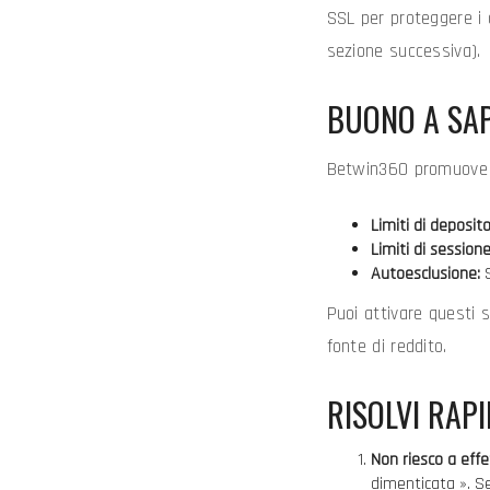
SSL per proteggere i d
sezione successiva).
BUONO A SAP
Betwin360 promuove il
Limiti di deposito
Limiti di sessione
Autoesclusione:
S
Puoi attivare questi s
fonte di reddito.
RISOLVI RAP
Non riesco a effe
dimenticata ». Se