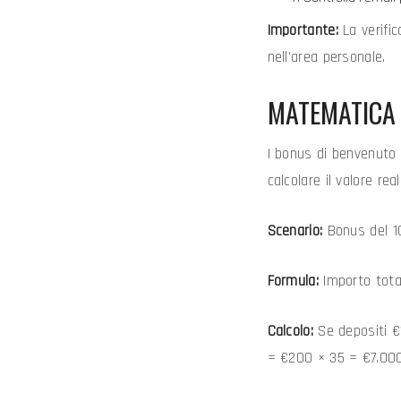
Importante:
La verific
nell’area personale.
MATEMATICA 
I bonus di benvenuto 
calcolare il valore rea
Scenario:
Bonus del 1
Formula:
Importo tota
Calcolo:
Se depositi €
= €200 × 35 = €7.000