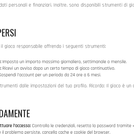
ati personali e finanziari. Inoltre, sono disponibili strumenti di g
ERSI
 gioco responsabile offrendo i seguenti strumenti:
:
Imposta un importo massimo giornaliero, settimanale o mensile.
:
Ricevi un avviso dopo un certo tempo di gioco continuativo.
ospendi l’account per un periodo da 24 ore a 6 mesi.
trumenti dalle impostazioni del tuo profilo. Ricorda: Il gioco è un
IDAMENTE
ttuare l’accesso:
Controlla le credenziali, resetta la password tramite
 il problema persiste, cancella cache e cookie del browser.