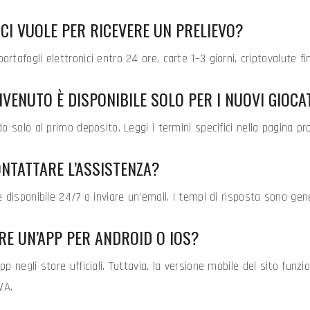
I VUOLE PER RICEVERE UN PRELIEVO?
rtafogli elettronici entro 24 ore, carte 1–3 giorni, criptovalute fi
NVENUTO È DISPONIBILE SOLO PER I NUOVI GIOCA
do solo al primo deposito. Leggi i termini specifici nella pagina pr
NTATTARE L’ASSISTENZA?
e disponibile 24/7 o inviare un’email. I tempi di risposta sono gen
E UN’APP PER ANDROID O IOS?
pp negli store ufficiali. Tuttavia, la versione mobile del sito fun
WA.