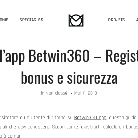
GNIE
SPECTACLES
PROJETS
ll’app Betwin360 – Regist
bonus e sicurezza
in
Non classé
Mai 11, 2018
isitatore o un utente di ritorno su
Betwin360 app
, questa guida
iali che devi conoscere. Scopri come registrarti, calcolare i bonu
 più comuni.