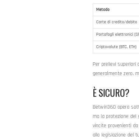
Metodo
Carte di credito/debito
Portafogli elettronici (Sk
Criptovalute (BTC, ETH)
Per prelievi superior
generalmente zero, m
È SICURO?
Betwin360 opera sott
ma la protezione del
vincite provenienti d
alla legislazione del 