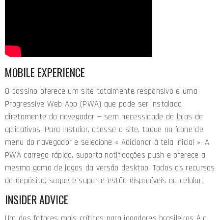
MOBILE EXPERIENCE
O cassino oferece um site totalmente responsivo e uma
Progressive Web App (PWA) que pode ser instalada
diretamente do navegador — sem necessidade de lojas de
aplicativos. Para instalar, acesse o site, toque no ícone de
menu do navegador e selecione « Adicionar à tela inicial ». A
PWA carrega rápido, suporta notificações push e oferece a
mesma gama de jogos da versão desktop. Todos os recursos
de depósito, saque e suporte estão disponíveis no celular.
INSIDER ADVICE
Um dos fatores mais críticos para jogadores brasileiros é a