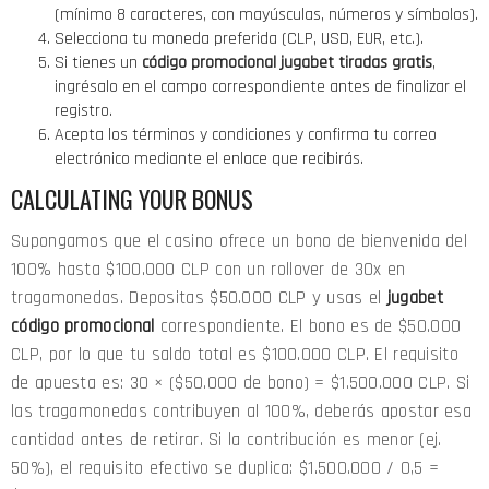
(mínimo 8 caracteres, con mayúsculas, números y símbolos).
Selecciona tu moneda preferida (CLP, USD, EUR, etc.).
Si tienes un
código promocional jugabet tiradas gratis
,
ingrésalo en el campo correspondiente antes de finalizar el
registro.
Acepta los términos y condiciones y confirma tu correo
electrónico mediante el enlace que recibirás.
CALCULATING YOUR BONUS
Supongamos que el casino ofrece un bono de bienvenida del
100% hasta $100.000 CLP con un rollover de 30x en
tragamonedas. Depositas $50.000 CLP y usas el
jugabet
código promocional
correspondiente. El bono es de $50.000
CLP, por lo que tu saldo total es $100.000 CLP. El requisito
de apuesta es: 30 × ($50.000 de bono) = $1.500.000 CLP. Si
las tragamonedas contribuyen al 100%, deberás apostar esa
cantidad antes de retirar. Si la contribución es menor (ej.
50%), el requisito efectivo se duplica: $1.500.000 / 0,5 =