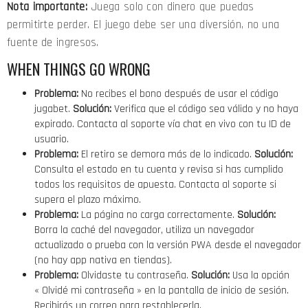
Nota importante:
Juega solo con dinero que puedas
permitirte perder. El juego debe ser una diversión, no una
fuente de ingresos.
WHEN THINGS GO WRONG
Problema:
No recibes el bono después de usar el código
jugabet.
Solución:
Verifica que el código sea válido y no haya
expirado. Contacta al soporte vía chat en vivo con tu ID de
usuario.
Problema:
El retiro se demora más de lo indicado.
Solución:
Consulta el estado en tu cuenta y revisa si has cumplido
todos los requisitos de apuesta. Contacta al soporte si
supera el plazo máximo.
Problema:
La página no carga correctamente.
Solución:
Borra la caché del navegador, utiliza un navegador
actualizado o prueba con la versión PWA desde el navegador
(no hay app nativa en tiendas).
Problema:
Olvidaste tu contraseña.
Solución:
Usa la opción
« Olvidé mi contraseña » en la pantalla de inicio de sesión.
Recibirás un correo para restablecerla.