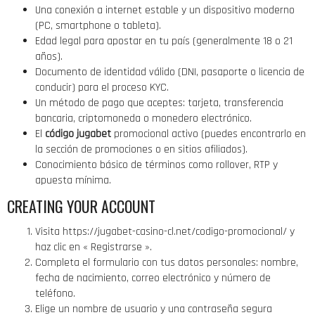
Una conexión a internet estable y un dispositivo moderno
(PC, smartphone o tableta).
Edad legal para apostar en tu país (generalmente 18 o 21
años).
Documento de identidad válido (DNI, pasaporte o licencia de
conducir) para el proceso KYC.
Un método de pago que aceptes: tarjeta, transferencia
bancaria, criptomoneda o monedero electrónico.
El
código jugabet
promocional activo (puedes encontrarlo en
la sección de promociones o en sitios afiliados).
Conocimiento básico de términos como rollover, RTP y
apuesta mínima.
CREATING YOUR ACCOUNT
Visita
https://jugabet-casino-cl.net/codigo-promocional/
y
haz clic en « Registrarse ».
Completa el formulario con tus datos personales: nombre,
fecha de nacimiento, correo electrónico y número de
teléfono.
Elige un nombre de usuario y una contraseña segura