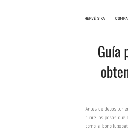
HERVÉ SIKA
COMPA
Guía 
obten
Antes de depositar en
cubre los pasos que l
como el bono jugabet,