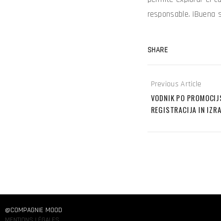
responsable. ¡Buena 
SHARE
Previous Article
VODNIK PO PROMOCIJS
REGISTRACIJA IN IZR
@COMPAGNIE MOOD
MENTIONS LÉGALES