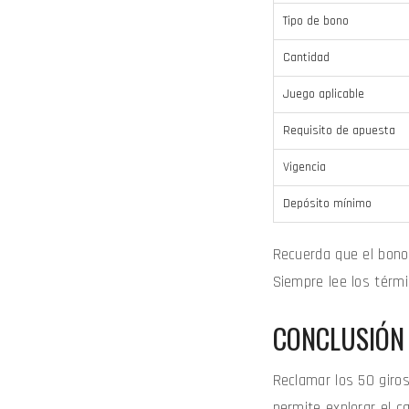
Tipo de bono
Cantidad
Juego aplicable
Requisito de apuesta
Vigencia
Depósito mínimo
Recuerda que el bono
Siempre lee los térm
CONCLUSIÓN
Reclamar los 50 giros
permite explorar el c