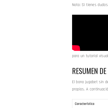
Nota: Si tienes dudas
para un tutorial visual
RESUMEN DE 
El bono jugabet sin d
propios. A continuació
Característica