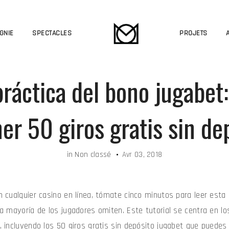
GNIE
SPECTACLES
PROJETS
práctica del bono jugabet
er 50 giros gratis sin de
in
Non classé
Avr 03, 2018
 cualquier casino en línea, tómate cinco minutos para leer esta li
a mayoría de los jugadores omiten. Este tutorial se centra en lo
 incluyendo los 50 giros gratis sin depósito jugabet que puedes