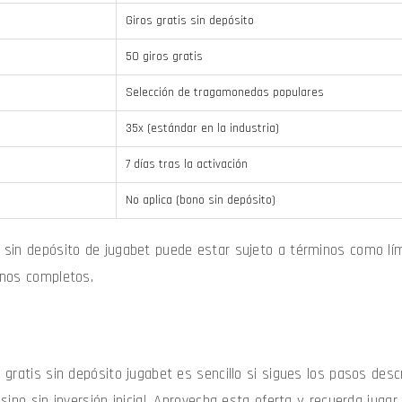
Giros gratis sin depósito
50 giros gratis
Selección de tragamonedas populares
35x (estándar en la industria)
7 días tras la activación
No aplica (bono sin depósito)
 sin depósito de jugabet puede estar sujeto a términos como lím
inos completos.
 gratis sin depósito jugabet es sencillo si sigues los pasos desc
asino sin inversión inicial. Aprovecha esta oferta y recuerda juga